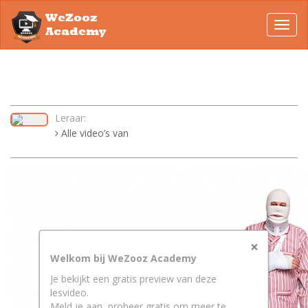
WeZooz
Toggl
Academy
navig
Leraar:
Alle video’s van
×
Welkom bij WeZooz Academy
Je bekijkt een gratis preview van deze
lesvideo.
Meld je aan, probeer gratis om meer te