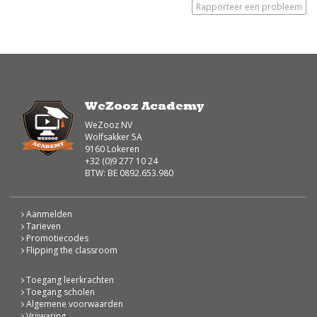
Rapporteer een probleem
WeZooz Academy
WeZooz NV
Wolfsakker 5A
9160 Lokeren
+32 (0)9 277 10 24
BTW: BE 0892.653.980
Aanmelden
Tarieven
Promotiecodes
Flipping the classroom
Toegang leerkrachten
Toegang scholen
Algemene voorwaarden
Vrijwaring