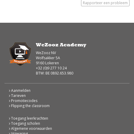
Rapporteer een probleem
WeZooz Academy
WeZooz NV
Wolfsakker 5A
9160 Lokeren
+32 (0)9 277 10 24
BTW: BE 0892.653.980
Aanmelden
Tarieven
Promotiecodes
Flipping the classroom
Toegang leerkrachten
Toegang scholen
Algemene voorwaarden
Vrijwaring