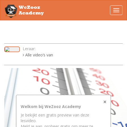
WeZooz
Toggl
Academy
navig
Leraar:
Alle video’s van
×
Welkom bij WeZooz Academy
Je bekijkt een gratis preview van deze
lesvideo.
Meld je aan, probeer gratis om meer te