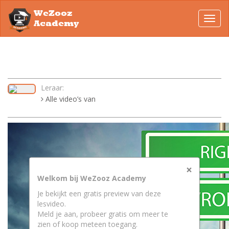
WeZooz
Toggl
Academy
navig
Leraar:
Alle video’s van
×
Welkom bij WeZooz Academy
Je bekijkt een gratis preview van deze
lesvideo.
Meld je aan, probeer gratis om meer te
zien of koop meteen toegang.