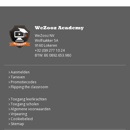
WeZooz Academy
WeZooz NV
Wolfsakker 5A
9160 Lokeren
+32 (0)9 277 10 24
BTW: BE 0892.653.980
Aanmelden
Tarieven
Promotiecodes
Flipping the classroom
Toegang leerkrachten
Toegang scholen
Algemene voorwaarden
Vrijwaring
Cookiebeleid
Sitemap