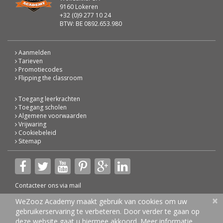
9160 Lokeren
+32 (0)9 277 10 24
BTW: BE 0892.653.980
Aanmelden
Tarieven
Promotiecodes
Flipping the classroom
Toegang leerkrachten
Toegang scholen
Algemene voorwaarden
Vrijwaring
Cookiebeleid
Sitemap
Contacteer ons via
mail
×
© 2026 WeZooz Academy
WeZooz Academy maakt gebruik van cookies om uw
gebruikerservaring te verbeteren. Door verder te gaan op
deze website gaat u hiermee akkoord.
Meer informatie.