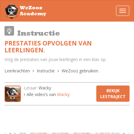
WeZooz
Toggl
Academy
navig
Instructie
PRESTATIES OPVOLGEN VAN
LEERLINGEN.
Volg de prestaties van jouw leerlingen in een klas op.
Leerkrachten
Instructie
WeZooz gebruiken.
Leraar:
Wacky
BEKIJK
Alle video’s van
Wacky
LESTRAJECT