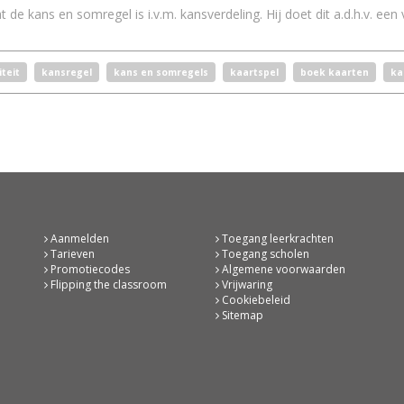
at de kans en somregel is i.v.m. kansverdeling. Hij doet dit a.d.h.v. ee
iteit
kansregel
kans en somregels
kaartspel
boek kaarten
ka
Aanmelden
Toegang leerkrachten
Tarieven
Toegang scholen
Promotiecodes
Algemene voorwaarden
Flipping the classroom
Vrijwaring
Cookiebeleid
Sitemap