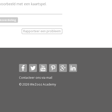
n voorbeeld met een kaartspel.
nsverdeling
Rapporteer een probleem
Contacteer ons via
mail
© 2026 WeZooz Academy