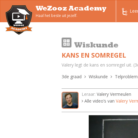
WeZooz Academy
Lee
Haal het beste uit jezelf.
Wiskunde
KANS EN SOMREGEL
Valery legt de kans en somregel uit. (
3de graad
Wiskunde
Telproblem
Leraar:
Valery Vermeulen
Alle video’s van
Valery Ver