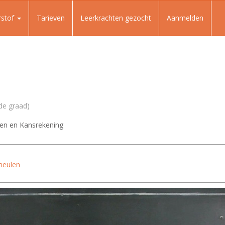
rstof
Tarieven
Leerkrachten gezocht
Aanmelden
3de graad)
en en Kansrekening
meulen