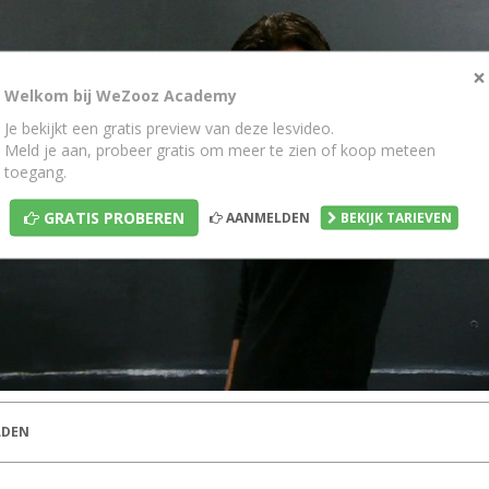
×
Welkom bij WeZooz Academy
Je bekijkt een gratis preview van deze lesvideo.
Meld je aan, probeer gratis om meer te zien of koop meteen
toegang.
GRATIS PROBEREN
AANMELDEN
BEKIJK TARIEVEN
DEN