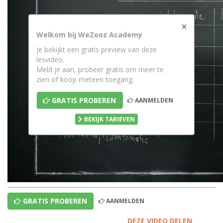
×
Welkom bij WeZooz Academy
Je bekijkt een gratis preview van deze
lesvideo.
Meld je aan, probeer gratis om meer te
zien of koop meteen toegang.
GRATIS PROBEREN
AANMELDEN
BEKIJK TARIEVEN
GRATIS PROBEREN
AANMELDEN
DEZE VIDEO DELEN