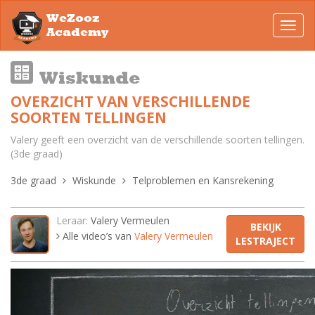
WeZooz
Toggl
Academy
navig
Wiskunde
OVERZICHT VAN VERSCHILLENDE
SOORTEN TELLINGEN
Valery geeft een overzicht van de verschillende soorten tellingen.
(3de graad)
3de graad
Wiskunde
Telproblemen en Kansrekening
Leraar:
Valery Vermeulen
BEKIJK
Alle video’s van
Valery Vermeulen
LESTRAJECT