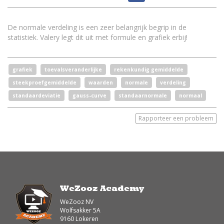
De normale verdeling is een zeer belangrijk begrip in de
statistiek. Valery legt dit uit met formule en grafiek erbij!
grafiek
toevalsveranderlijke
rekenkundig gemiddelde
steekproefgemiddelde
waarden
normale
verdeling
standaardeviatie
gauss-curve
standaarnormale
normaal
Rapporteer een probleem
WeZooz Academy
WeZooz NV
Wolfsakker 5A
9160 Lokeren