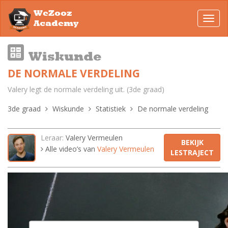
WeZooz
Toggl
Academy
navig
Wiskunde
DE NORMALE VERDELING
Valery legt de normale verdeling uit. (3de graad)
3de graad
Wiskunde
Statistiek
De normale verdeling
Leraar:
Valery Vermeulen
BEKIJK
Alle video’s van
Valery Vermeulen
LESTRAJECT