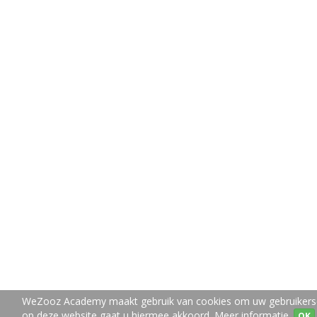
WeZooz Academy maakt gebruik van cookies om uw gebruikerser
op deze website gaat u hiermee akkoord.
Meer informatie.
OK