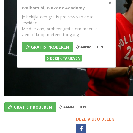
×
Welkom bij WeZooz Academy
Je bekijkt een gratis preview van deze
lesvideo.
Meld je aan, probeer gratis om meer te
zien of koop meteen toegang.
GRATIS PROBEREN
AANMELDEN
BEKIJK TARIEVEN
GRATIS PROBEREN
AANMELDEN
DEZE VIDEO DELEN