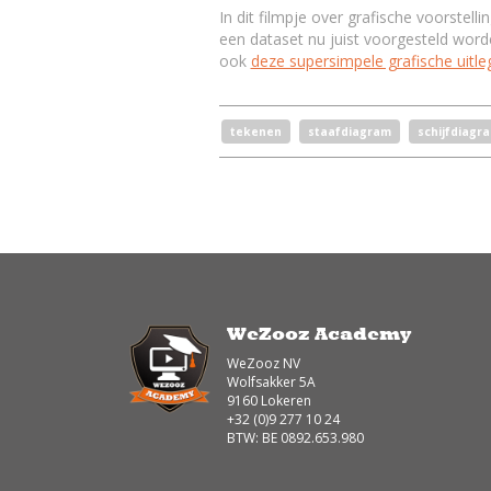
In dit filmpje over grafische voorstell
een dataset nu juist voorgesteld word
ook
deze supersimpele grafische uitle
tekenen
staafdiagram
schijfdiagr
WeZooz Academy
WeZooz NV
Wolfsakker 5A
9160 Lokeren
+32 (0)9 277 10 24
BTW: BE 0892.653.980