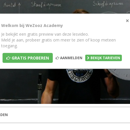
×
Welkom bij WeZooz Academy
Je bekijkt een gratis preview van deze lesvideo.
Meld je aan, probeer gratis om meer te zien of koop meteen
toegang.
GRATIS PROBEREN
AANMELDEN
BEKIJK TARIEVEN
DEN