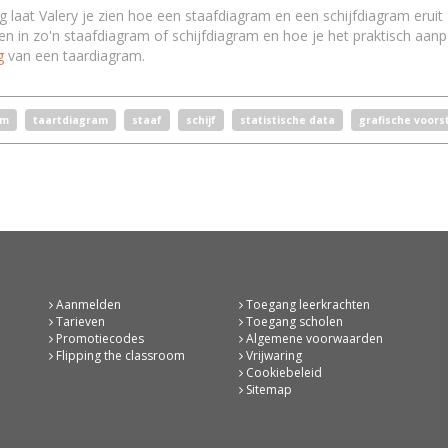
ing laat Valery je zien hoe een staafdiagram en een schijfdiagram eruit 
en in zo'n staafdiagram of schijfdiagram en hoe je het praktisch aan
g
van een taardiagram.
am
taartdiagram
staaf
schijf
statistische data
grafische voorst
Aanmelden
Toegang leerkrachten
Tarieven
Toegang scholen
Promotiecodes
Algemene voorwaarden
Flipping the classroom
Vrijwaring
Cookiebeleid
Sitemap