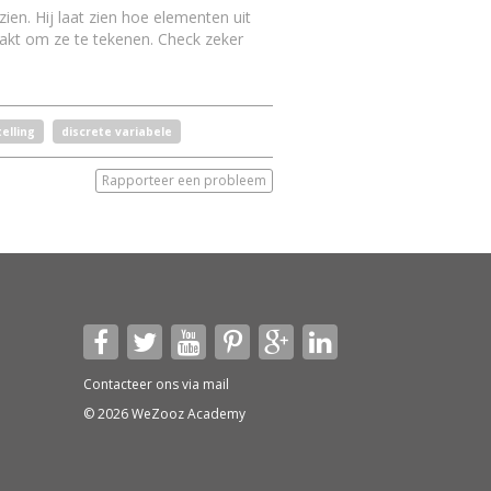
zien. Hij laat zien hoe elementen uit
pakt om ze te tekenen.
Check zeker
elling
discrete variabele
Rapporteer een probleem
Contacteer ons via
mail
© 2026 WeZooz Academy