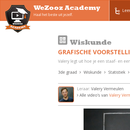
WeZooz Academy
Lee
Haal het beste uit jezelf.
Wiskunde
GRAFISCHE VOORSTELLI
Valery legt uit hoe je een staaf- en ee
3de graad
Wiskunde
Statistiek
Leraar:
Valery Vermeulen
Alle video’s van
Valery Ver