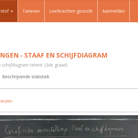
rstof
Tarieven
Leerkrachten gezocht
Aanmelden
NGEN - STAAF EN SCHIJFDIAGRAM
n schijfdiagram tekent. (3de graad)
Beschrijvende statistiek
meulen