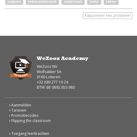
nulpunt
tekenonderzoek
onderzoek
teller
teken
Rapporteer een probleem
WeZooz Academy
WeZooz NV
Wolfsakker 5A
9160 Lokeren
+32 (0)9 277 10 24
BTW: BE 0892.653.980
Aanmelden
Tarieven
Promotiecodes
Flipping the classroom
Toegang leerkrachten