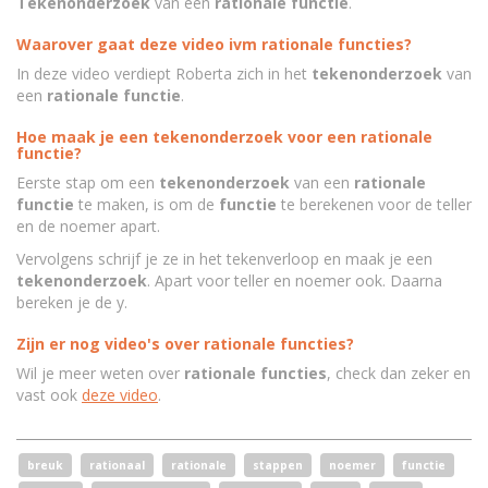
Tekenonderzoek
van een
rationale functie
.
Waarover gaat deze video ivm rationale functies?
In deze video verdiept Roberta zich in het
tekenonderzoek
van
een
rationale functie
.
Hoe maak je een tekenonderzoek voor een rationale
functie?
Eerste stap om een
tekenonderzoek
van een
rationale
functie
te maken, is om de
functie
te berekenen voor de teller
en de noemer apart.
Vervolgens schrijf je ze in het tekenverloop en maak je een
tekenonderzoek
. Apart voor teller en noemer ook. Daarna
bereken je de y.
Zijn er nog video's over rationale functies?
Wil je meer weten over
rationale functies
, check dan zeker en
vast ook
deze video
.
breuk
rationaal
rationale
stappen
noemer
functie