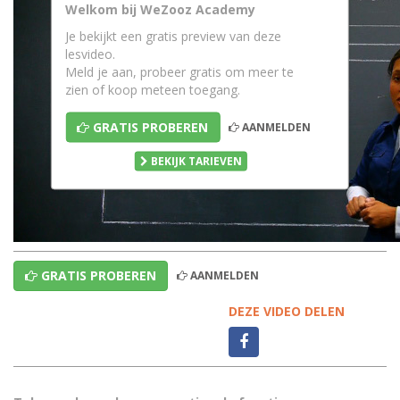
Welkom bij WeZooz Academy
Je bekijkt een gratis preview van deze
lesvideo.
Meld je aan, probeer gratis om meer te
zien of koop meteen toegang.
GRATIS PROBEREN
AANMELDEN
BEKIJK TARIEVEN
GRATIS PROBEREN
AANMELDEN
DEZE VIDEO DELEN