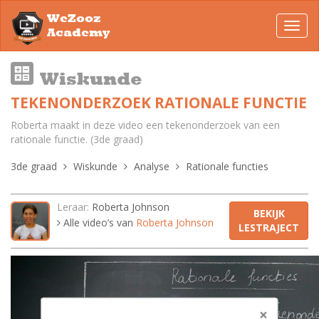
WeZooz
Toggl
Academy
navig
Wiskunde
TEKENONDERZOEK RATIONALE FUNCTIE
Roberta maakt in deze video een tekenonderzoek van een
rationale functie. (3de graad)
3de graad
Wiskunde
Analyse
Rationale functies
Leraar:
Roberta Johnson
BEKIJK
Alle video’s van
Roberta Johnson
LESTRAJECT
×