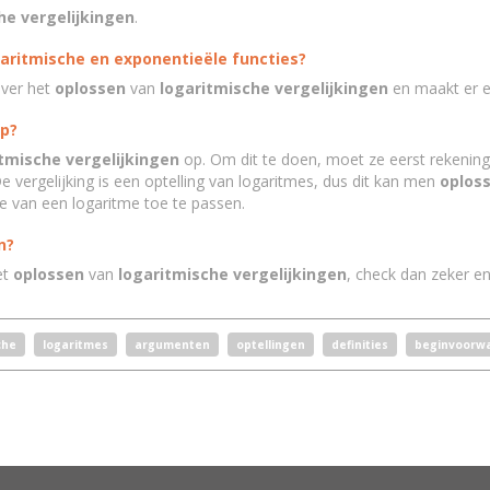
he vergelijkingen
.
aritmische en exponentieële functies?
over het
oplossen
van
logaritmische vergelijkingen
en maakt er 
op?
tmische vergelijkingen
op. Om dit te doen, moet ze eerst rekeni
e vergelijking is een optelling van logaritmes, dus dit kan men
oplos
ie van een logaritme toe te passen.
n?
et
oplossen
van
logaritmische vergelijkingen
, check dan zeker e
che
logaritmes
argumenten
optellingen
definities
beginvoorw