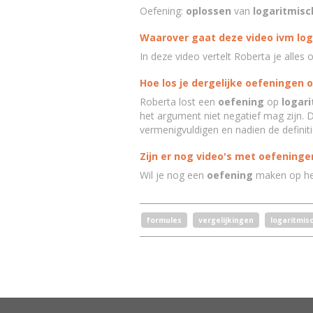
Oefening:
oplossen
van
logaritmisc
Waarover gaat deze video ivm log
In deze video vertelt Roberta je alles 
Hoe los je dergelijke oefeningen 
Roberta lost een
oefening
op
logari
het argument niet negatief mag zijn. D
vermenigvuldigen en nadien de definit
Zijn er nog video's met oefeninge
Wil je nog een
oefening
maken op h
formules
vergelijkingen
logaritmis