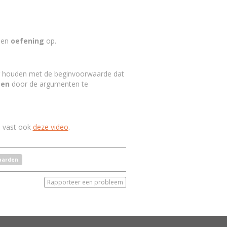
een
oefening
op.
ng houden met de beginvoorwaarde dat
sen
door de argumenten te
n vast ook
deze video
.
aarden
Rapporteer een probleem