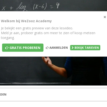
×
Welkom bij WeZooz Academy
Je bekijkt een gratis preview van deze lesvideo.
Meld je aan, probeer gratis om meer te zien of koop meteen
toegang.
GRATIS PROBEREN
AANMELDEN
BEKIJK TARIEVEN
DEN