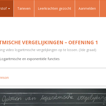
rstof
Tarieven
Leerkrachten gezocht
Aanmelden
MISCHE VERGELIJKINGEN – OEFENING 1
ng video logaritmische vergelijkingen op te lossen. (3de graad)
Logaritmische en exponentiële functies
ohnson