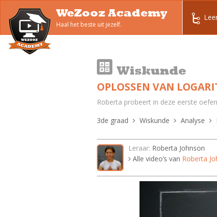
WeZooz Academy
Lee
Haal het beste uit jezelf.
Wiskunde
OPLOSSEN VAN LOGARIT
Roberta probeert in deze eerste oefeni
3de graad
Wiskunde
Analyse
Leraar:
Roberta Johnson
Alle video’s van
Roberta J