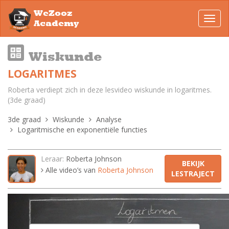
WeZooz
Toggl
Academy
navig
Wiskunde
LOGARITMES
Roberta verdiept zich in deze lesvideo wiskunde in logaritmes.
(3de graad)
3de graad
Wiskunde
Analyse
Logaritmische en exponentiële functies
Leraar:
Roberta Johnson
BEKIJK
Alle video’s van
Roberta Johnson
LESTRAJECT