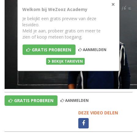
×
Welkom bij WeZooz Academy
Je bekijkt een gratis preview van deze
lesvideo.
Meld je aan, probeer gratis om meer te
zien of koop meteen toegang.
GRATIS PROBEREN
AANMELDEN
BEKIJK TARIEVEN
GRATIS PROBEREN
AANMELDEN
DEZE VIDEO DELEN