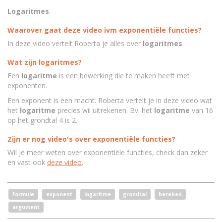
Logaritmes
.
Waarover gaat deze video ivm exponentiële functies?
In deze video vertelt Roberta je alles over
logaritmes
.
Wat zijn logaritmes?
Een
logaritme
is een bewerking die te maken heeft met
exponenten.
Een exponent is een macht. Roberta vertelt je in deze video wat
het
logaritme
precies wil uitrekenen. Bv. het
logaritme
van 16
op het grondtal 4 is 2.
Zijn er nog video's over
exponentiële functies?
Wil je meer weten over exponentiële functies, check dan zeker
en vast ook
deze video
.
formule
exponent
logaritme
grondtal
bereken
argument