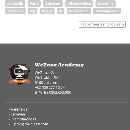
natuurlijk
basis
exponent
rekenmachine
logaritme
argument
log
briggs
ln
verschillend
rekenmachien
Rapporteer een probleem
WeZooz Academy
WeZooz NV
Wolfsakker 5A
9160 Lokeren
+32 (0)9 277 10 24
BTW: BE 0892.653.980
Aanmelden
Tarieven
Promotiecodes
Flipping the classroom