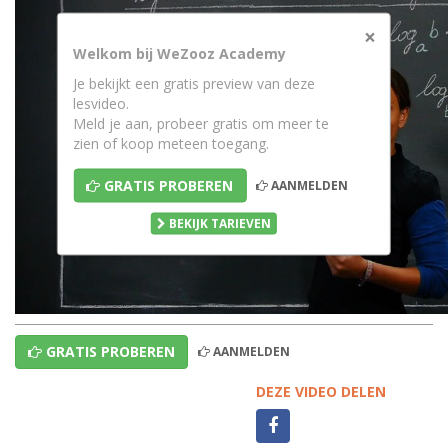
×
Welkom bij WeZooz Academy
Je bekijkt een gratis preview van deze
lesvideo.
Meld je aan, probeer gratis om meer te
zien of koop meteen toegang.
GRATIS PROBEREN
AANMELDEN
BEKIJK TARIEVEN
GRATIS PROBEREN
AANMELDEN
DEZE VIDEO DELEN