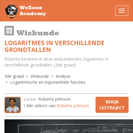
WeZooz
Toggl
Academy
navig
Wiskunde
LOGARITMES IN VERSCHILLENDE
GRONDTALLEN
Roberta berekent in deze wiskundevideo logaritmes in
verschillende grondtallen. (3de graad)
3de graad
Wiskunde
Analyse
Logaritmische en exponentiële functies
Leraar:
Roberta Johnson
BEKIJK
Alle video’s van
Roberta Johnson
LESTRAJECT