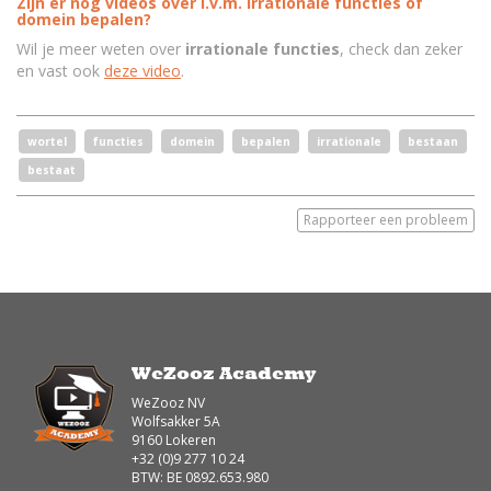
Zijn er nog videos over i.v.m. irrationale functies of
domein bepalen?
Wil je meer weten over
irrationale functies
, check dan zeker
en vast ook
deze video
.
wortel
functies
domein
bepalen
irrationale
bestaan
bestaat
Rapporteer een probleem
WeZooz Academy
WeZooz NV
Wolfsakker 5A
9160 Lokeren
+32 (0)9 277 10 24
BTW: BE 0892.653.980