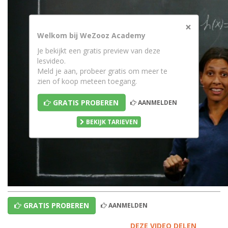
×
Welkom bij WeZooz Academy
Je bekijkt een gratis preview van deze
lesvideo.
Meld je aan, probeer gratis om meer te
zien of koop meteen toegang.
GRATIS PROBEREN
AANMELDEN
BEKIJK TARIEVEN
GRATIS PROBEREN
AANMELDEN
DEZE VIDEO DELEN