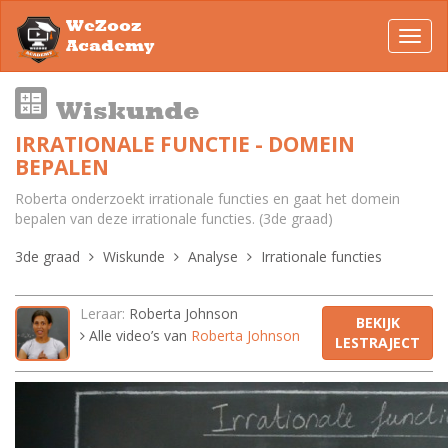
WeZooz
Toggl
Academy
navig
Wiskunde
IRRATIONALE FUNCTIE - DOMEIN
BEPALEN
Roberta onderzoekt irrationale functies en gaat het domein
bepalen van deze irrationale functies. (3de graad)
3de graad
Wiskunde
Analyse
Irrationale functies
Leraar:
Roberta Johnson
BEKIJK
Alle video’s van
Roberta Johnson
LESTRAJECT