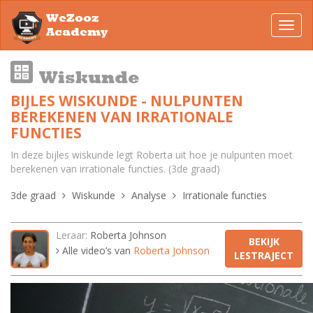
WeZooz
Toggl
Academy
navig
Wiskunde
BIJLES WISKUNDE - NULPUNTEN
BEREKENEN VAN IRRATIONALE
FUNCTIES
In deze bijles wiskunde legt Roberta uit hoe je nulpunten moet
berekenen van irrationale functies. (3de graad)
3de graad
Wiskunde
Analyse
Irrationale functies
Leraar:
Roberta Johnson
BEKIJK
Alle video’s van
Roberta Johnson
LESTRAJECT