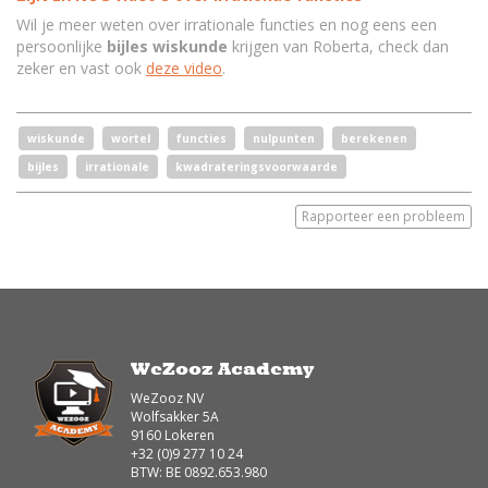
Wil je meer weten over irrationale functies en nog eens een
persoonlijke
bijles wiskunde
krijgen van Roberta, check dan
zeker en vast ook
deze video
.
wiskunde
wortel
functies
nulpunten
berekenen
bijles
irrationale
kwadrateringsvoorwaarde
Rapporteer een probleem
WeZooz Academy
WeZooz NV
Wolfsakker 5A
9160 Lokeren
+32 (0)9 277 10 24
BTW: BE 0892.653.980