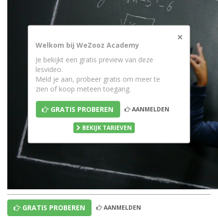
×
Welkom bij WeZooz Academy
Je bekijkt een gratis preview van deze
lesvideo.
Meld je aan, probeer gratis om meer te
zien of koop meteen toegang.
GRATIS PROBEREN
AANMELDEN
BEKIJK TARIEVEN
GRATIS PROBEREN
AANMELDEN