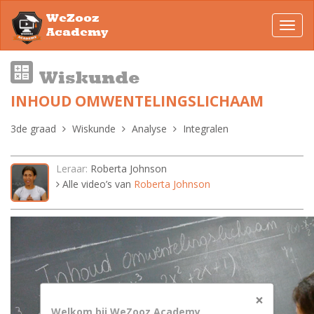
WeZooz
Toggl
Academy
navig
Wiskunde
INHOUD OMWENTELINGSLICHAAM
3de graad
Wiskunde
Analyse
Integralen
Leraar:
Roberta Johnson
Alle video’s van
Roberta Johnson
×
Welkom bij WeZooz Academy