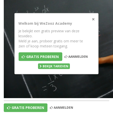
×
Welkom bij WeZooz Academy
Je bekijkt een gratis preview van deze
lesvideo.
Meld je aan, probeer gratis om meer te
zien of koop meteen toegang.
GRATIS PROBEREN
AANMELDEN
BEKIJK TARIEVEN
GRATIS PROBEREN
AANMELDEN