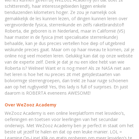
schitterend!), haar interessegebieden liggen enkele
tienduizenden kilometers hoger. Ze zou je namelijk ook
gemakkelijk de les kunnen lezen, of dingen kunnen leren over
vergevorderde fysica, sterrenkunde en zelfs raketbrandstof!
Roberta, die geboren is in Nederland, maar in Californië (VS)
haar master in de fysica (met specialisatie sterrenkunde)
behaalde, kan je dus precies vertellen hoe diep of uitgebreid
wiskunde precies gaat. Maar om op haar niveau te komen, zal je
online nog veel moeten leren. Gelukkig kan dat op onze website
van de experte zelf. Denk je dat je nu een idee hebt van wie
Roberta is? Welnee! Want er is nog meer! Als ze NASA niet aan
het leren is hoe het nu precies zit met getijdestaarten van
bolvormige sterrengroepen, dan trekt ze haar ruige schoenen
aan op het rugbyveld! Yes, this lady is full of surprises. En juist
daarom is ROBERTA eveneens AWESOME!
Over WeZooz Academy
WeZooz Academy is een online leerplatform met lesvideo’s,
oefeningen en toetsen voor leerlingen van het secundair
onderwijs. Met WeZooz Academy ben je perfect in staat om het
beste uit jezelf te halen en dat op een leuke manier. LOL =
Learning On-Line! Klik op gratis proberen om meer lesvideo’s te