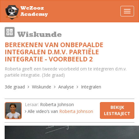
WeZooz
Toggl
Academy
navig
Wiskunde
BEREKENEN VAN ONBEPAALDE
INTEGRALEN D.M.V. PARTIËLE
INTEGRATIE - VOORBEELD 2
Roberta geeft een tweede voorbeeld om te integreren d.m.v.
partiële integratie. (3de graad)
3de graad
Wiskunde
Analyse
Integralen
Leraar:
Roberta Johnson
BEKIJK
Alle video’s van
Roberta Johnson
LESTRAJECT