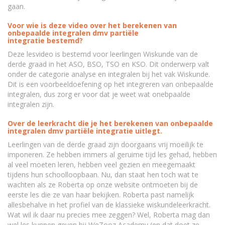
gaan.
Voor wie is deze video over het berekenen van
onbepaalde integralen dmv partiële
integratie bestemd?
Deze lesvideo is bestemd voor leerlingen Wiskunde van de
derde graad in het ASO, BSO, TSO en KSO. Dit onderwerp valt
onder de categorie analyse en integralen bij het vak Wiskunde.
Dit is een voorbeeldoefening op het integreren van onbepaalde
integralen, dus zorg er voor dat je weet wat onebpaalde
integralen zijn.
Over de leerkracht die je het berekenen van onbepaalde
integralen dmv partiële integratie uitlegt.
Leerlingen van de derde graad zijn doorgaans vrij moeilijk te
imponeren. Ze hebben immers al geruime tijd les gehad, hebben
al veel moeten leren, hebben veel gezien en meegemaakt
tijdens hun schoolloopbaan. Nu, dan staat hen toch wat te
wachten als ze Roberta op onze website ontmoeten bij de
eerste les die ze van haar bekijken. Roberta past namelijk
allesbehalve in het profiel van de klassieke wiskundeleerkracht.
Wat wil ik daar nu precies mee zeggen? Wel, Roberta mag dan
wel les kunnen geven bij WeZooz Academy (en dat doet ze