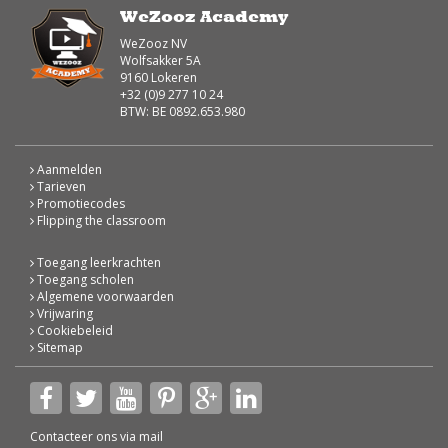
WeZooz Academy
WeZooz NV
Wolfsakker 5A
9160 Lokeren
+32 (0)9 277 10 24
BTW: BE 0892.653.980
Aanmelden
Tarieven
Promotiecodes
Flipping the classroom
Toegang leerkrachten
Toegang scholen
Algemene voorwaarden
Vrijwaring
Cookiebeleid
Sitemap
Contacteer ons via
mail