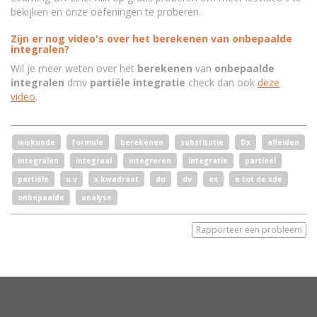
bekijken en onze oefeningen te proberen.
Zijn er nog video's over het berekenen van onbepaalde
integralen?
Wil je meer weten over het
berekenen
van
onbepaalde
integralen
dmv
partiële integratie
check dan ook
deze
video
.
wiskunde
formule
berekenen
substitutie
Dx
afleiden
integralen
integraal
integreren
integratie
partieel
partiële
u.v
x kwadraat
du
dv
ex
e tot de xde
onbepaalde
analyse
Rapporteer een probleem