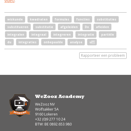
video
.
wiskunde
kwadraten
formules
functies
substituties
substitueren
substitutie
afgeleiden
Dx
afleiden
integralen
integraal
integreren
integratie
partiële
du
integraties
onbepaalde
analyse
u
Rapporteer een probleem
WeZooz Academy
WeZooz NV
Wolfsakker 5A
9160 Lokeren
+32 (0)9 277 10 24
BTW: BE 0892.653.980