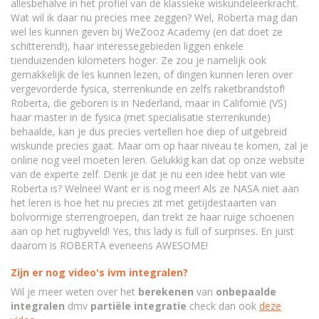
allesbehalve in het profiel van de klassieke wiskundeleerkracht.
Wat wil ik daar nu precies mee zeggen? Wel, Roberta mag dan
wel les kunnen geven bij WeZooz Academy (en dat doet ze
schitterend!), haar interessegebieden liggen enkele
tienduizenden kilometers hoger. Ze zou je namelijk ook
gemakkelijk de les kunnen lezen, of dingen kunnen leren over
vergevorderde fysica, sterrenkunde en zelfs raketbrandstof!
Roberta, die geboren is in Nederland, maar in Californië (VS)
haar master in de fysica (met specialisatie sterrenkunde)
behaalde, kan je dus precies vertellen hoe diep of uitgebreid
wiskunde precies gaat. Maar om op haar niveau te komen, zal je
online nog veel moeten leren. Gelukkig kan dat op onze website
van de experte zelf. Denk je dat je nu een idee hebt van wie
Roberta is? Welnee! Want er is nog meer! Als ze NASA niet aan
het leren is hoe het nu precies zit met getijdestaarten van
bolvormige sterrengroepen, dan trekt ze haar ruige schoenen
aan op het rugbyveld! Yes, this lady is full of surprises. En juist
daarom is ROBERTA eveneens AWESOME!
Zijn er nog video's ivm integralen?
Wil je meer weten over het
berekenen
van
onbepaalde
integralen
dmv
partiële integratie
check dan ook
deze