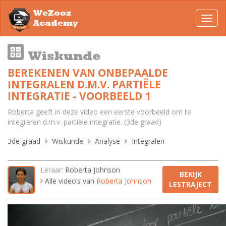
WeZooz
Toggl
Academy
navig
Wiskunde
BEREKENEN VAN ONBEPAALDE
INTEGRALEN D.M.V. PARTIËLE
INTEGRATIE - VOORBEELD 1
Roberta geeft in deze video een eerste voorbeeld om te
integreren d.m.v. partiële integratie. (3de graad)
3de graad
Wiskunde
Analyse
Integralen
Leraar:
Roberta Johnson
BEKIJK
Alle video’s van
Roberta Johnson
LESTRAJECT