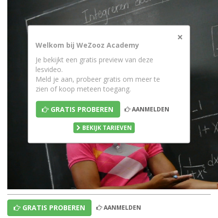
×
Welkom bij WeZooz Academy
Je bekijkt een gratis preview van deze
lesvideo.
Meld je aan, probeer gratis om meer te
zien of koop meteen toegang.
GRATIS PROBEREN
AANMELDEN
BEKIJK TARIEVEN
GRATIS PROBEREN
AANMELDEN