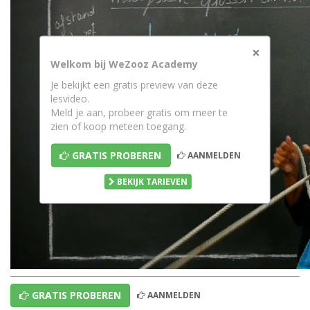
×
Welkom bij WeZooz Academy
Je bekijkt een gratis preview van deze
lesvideo.
Meld je aan, probeer gratis om meer te
zien of koop meteen toegang.
GRATIS PROBEREN
AANMELDEN
BEKIJK TARIEVEN
GRATIS PROBEREN
AANMELDEN