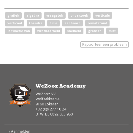
grafiek
algebra
vraagstuk
onderzoek
verticale
verticaal
toendra
billie
eenhoorn
remafstand
in functie van
zichtbaarheid
snelheid
grafisch
mist
Rapporteer een probleem
WeZooz Academy
WeZooz NV
Wolfsakker 5A
9160 Lokeren
+32 (0)9 277 10 24
BTW: BE 0892.653.980
Aanmelden