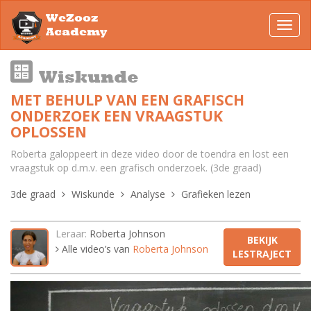
WeZooz
Toggl
Academy
navig
Wiskunde
MET BEHULP VAN EEN GRAFISCH
ONDERZOEK EEN VRAAGSTUK
OPLOSSEN
Roberta galoppeert in deze video door de toendra en lost een
vraagstuk op d.m.v. een grafisch onderzoek. (3de graad)
3de graad
Wiskunde
Analyse
Grafieken lezen
Leraar:
Roberta Johnson
BEKIJK
Alle video’s van
Roberta Johnson
LESTRAJECT