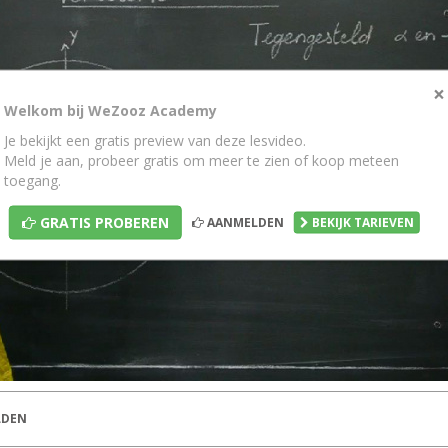
×
Welkom bij WeZooz Academy
Je bekijkt een gratis preview van deze lesvideo.
Meld je aan, probeer gratis om meer te zien of koop meteen
toegang.
GRATIS PROBEREN
AANMELDEN
BEKIJK TARIEVEN
DEN