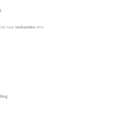
g
.
zoek naar
verbanden
dmv
ling
.