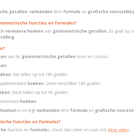
che getallen
:
verbanden
dmv
formule
en
grafische voorstellin
iometrische functies en formules?
 de
verwante hoeken
van
goniometrische getallen
. Ze gaat op 
telling
.
er?
ken
van de
goniometrische getallen
sinus en cosinus.
ken
.
eken
. Die tellen op tot 180 graden.
supplementaire
hoeken
. Deze verschillen 180 graden.
eken
. Deze tellen op tot 90 graden.
plementaire
hoeken
.
e
hoeken
in en legt
verbanden
dmv
formule
en
grafische voorstel
rische functies en formules?
che
functies en
formule
s, check dan zeker en vast ook
deze video
.