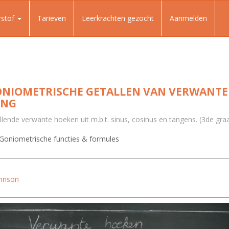
rstof
Tarieven
Leerkrachten gezocht
Aanmelden
NIOMETRISCHE GETALLEN VAN VERWANTE
ING
illende verwante hoeken uit m.b.t. sinus, cosinus en tangens. (3de gra
Goniometrische functies & formules
ohnson