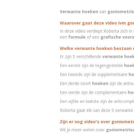
Verwante hoeken
van
goniometris
Waarover gaat deze video ivm gon
In deze video verdiept Roberta zich in
een
formule
of een
grafische voors
Welke verwante hoeken bestaan 
Er zijn 5 verschillende
verwante hoe
Een eerste zijn de tegengestelde
hoe
Een tweede zijn de supplementaire
ho
Een derde soort
hoeken
zijn de anti
Een vierde zijn de complementaire
ho
Een vijfde en laatste zijn de anticom
Roberta gaat elk van deze 5 verwant
Zijn er nog video's over goniomet
Wil je meer weten over
goniometris