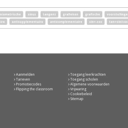
niometrische
sinus
tangens
grafieken
grafische
voorstellinge
ire
antisupplementaire
anticomplementaire
sin=-cos
tan=sin/cos
Aanmelden
Toegang leerkrachten
Tarieven
Toegang scholen
Promotiecodes
Algemene voorwaarden
Flipping the classroom
Vrijwaring
Cookiebeleid
Sitemap