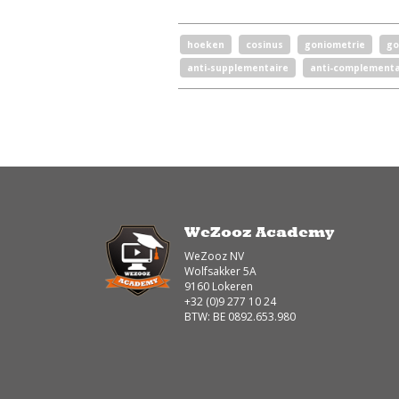
hoeken
cosinus
goniometrie
go
anti-supplementaire
anti-complementa
WeZooz Academy
WeZooz NV
Wolfsakker 5A
9160 Lokeren
+32 (0)9 277 10 24
BTW: BE 0892.653.980