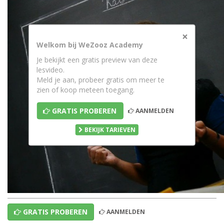
×
Welkom bij WeZooz Academy
Je bekijkt een gratis preview van deze
lesvideo.
Meld je aan, probeer gratis om meer te
zien of koop meteen toegang.
GRATIS PROBEREN
AANMELDEN
BEKIJK TARIEVEN
GRATIS PROBEREN
AANMELDEN