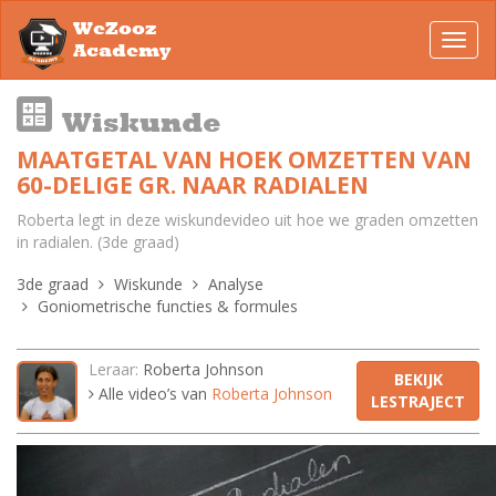
WeZooz
Toggl
Academy
navig
Wiskunde
MAATGETAL VAN HOEK OMZETTEN VAN
60-DELIGE GR. NAAR RADIALEN
Roberta legt in deze wiskundevideo uit hoe we graden omzetten
in radialen. (3de graad)
3de graad
Wiskunde
Analyse
Goniometrische functies & formules
Leraar:
Roberta Johnson
BEKIJK
Alle video’s van
Roberta Johnson
LESTRAJECT