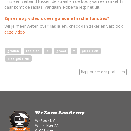
Er is een verband tussen de straal en de boog van een cirkel. En
daar komt de radiaal vandaan. Roberta legt het uit.
Zijn er nog video's over goniometrische functies?
Wil je meer weten over
radialen
, check dan zeker en vast ook
deze video
.
graden
radialen
pi
graad
°
piradialen
maatgetallen
Rapporteer een probleem
WeZooz Academy
WeZooz NV
Wolfsakker 5A
9160 Lokeren