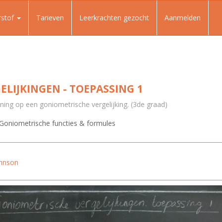
rstof
Tarieven
Leerkrachten gezocht
Aanmelden
LIJKINGEN - TOEPASSING 1
ing op een goniometrische vergelijking. (3de graad)
Goniometrische functies & formules
ohnson