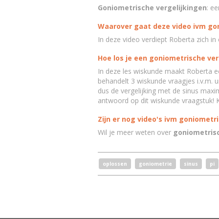
Goniometrische vergelijkingen
: ee
Waarover gaat deze video ivm go
In deze video verdiept Roberta zich in
Hoe los je een goniometrische ver
In deze les
wiskunde
maakt Roberta e
behandelt 3
wiskunde
vraagjes i.v.m. u
dus de vergelijking met de
sinus
maxima
antwoord op dit
wiskunde
vraagstuk! 
Zijn er nog video's ivm goniometr
Wil je meer weten over
goniometris
oplossen
goniometrie
sinus
pi