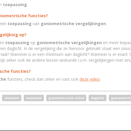
n
toepassing
.
niometrische functies?
 een
toepassing
van
goniometrische vergelijkingen
.
gelijking op?
en
toepassing
op
goniometrische vergelijkingen
en meer bepaa
ren daglicht. In de vergelijking die ze hiervoor gebruikt staat een
sinus
al? Wanneer is er een minimum aan daglicht? Wanneer is er exact 10
Kijk zeker ook de andere lessen
wiskunde
i.v.m. vergelijkingen met
sin
ische functies?
che
functies, check dan zeker en vast ook
deze video
.
minimum
maximum
goniometrische cirkel
daglicht
goniometris