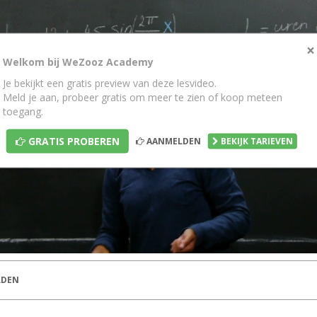
×
Welkom bij WeZooz Academy
Je bekijkt een gratis preview van deze lesvideo.
Meld je aan, probeer gratis om meer te zien of koop meteen
toegang.
GRATIS PROBEREN
AANMELDEN
BEKIJK TARIEVEN
DEN