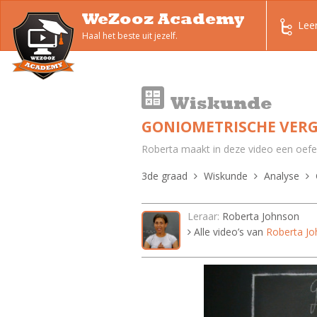
WeZooz Academy
Lee
Haal het beste uit jezelf.
Wiskunde
GONIOMETRISCHE VERGE
Roberta maakt in deze video een oefen
3de graad
Wiskunde
Analyse
Leraar:
Roberta Johnson
Alle video’s van
Roberta J