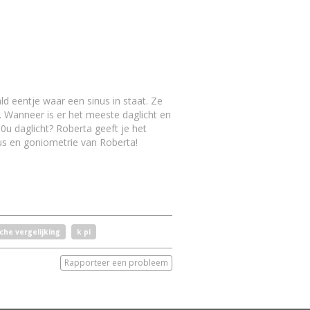
ld eentje waar een
sinus
in staat. Ze
. Wanneer is er het meeste daglicht en
u daglicht? Roberta geeft je het
us
en goniometrie van Roberta!
che vergelijking
k pi
Rapporteer een probleem