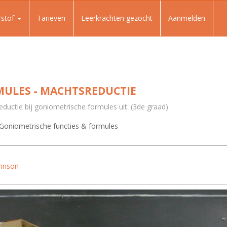
rstof
Tarieven
Leerkrachten gezocht
Aanmelden
ULES - MACHTSREDUCTIE
ductie bij goniometrische formules uit. (3de graad)
Goniometrische functies & formules
ohnson