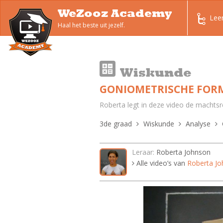
WeZooz Academy
Lee
Haal het beste uit jezelf.
Wiskunde
GONIOMETRISCHE FORM
Roberta legt in deze video de machtsre
3de graad
Wiskunde
Analyse
Leraar:
Roberta Johnson
Alle video’s van
Roberta J