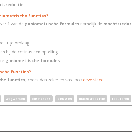
tsreductie
.
niometrische functies?
 over 1 van de
goniometrische formules
namelijk de
machtsreduc
et 1tje omlaag.
 en bij de cosinus een optelling.
cte
goniometrische formules
.
ische functies?
he functies
, check dan zeker en vast ook
deze video
.
wegwerken
cosinussen
sinussen
machtsreductie
reduceren