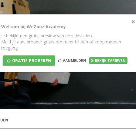
×
Welkom bij WeZooz Academy
Je bekijkt een gratis preview van deze lesvideo.
Meld je aan, probeer gratis om meer te zien of koop meteen
toegang.
GRATIS PROBEREN
AANMELDEN
BEKIJK TARIEVEN
DEN