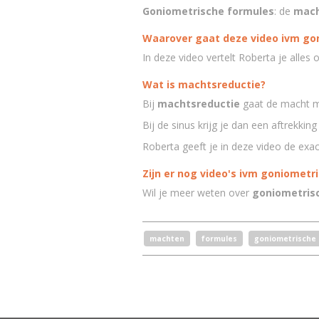
Goniometrische formules
: de
mach
Waarover gaat deze video ivm go
In deze video vertelt Roberta je alles
Wat is machtsreductie?
Bij
machtsreductie
gaat de macht m
Bij de sinus krijg je dan een aftrekking
Roberta geeft je in deze video de exa
Zijn er nog video's ivm goniometr
Wil je meer weten over
goniometrisc
machten
formules
goniometrische