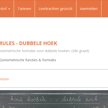
rstof
Tarieven
Leerkrachten gezocht
Aanmelden
ULES - DUBBELE HOEK
oniometrische formules voor dubbele hoeken. (3de graad)
Goniometrische functies & formules
ohnson