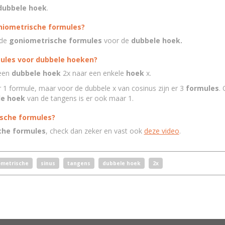
dubbele hoek
.
niometrische formules?
 de
goniometrische formules
voor de
dubbele hoek.
ules voor dubbele hoeken?
een
dubbele hoek
2x naar een enkele
hoek
x.
r 1 formule, maar voor de dubbele x van cosinus zijn er 3
formules
.
le hoek
van de tangens is er ook maar 1.
ische formules?
che formules
, check dan zeker en vast ook
deze video
.
ometrische
sinus
tangens
dubbele hoek
2x