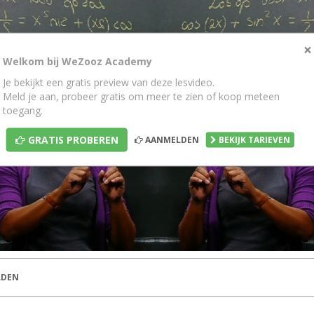
×
Welkom bij WeZooz Academy
Je bekijkt een gratis preview van deze lesvideo.
Meld je aan, probeer gratis om meer te zien of koop meteen
toegang.
GRATIS PROBEREN
AANMELDEN
BEKIJK TARIEVEN
DEN