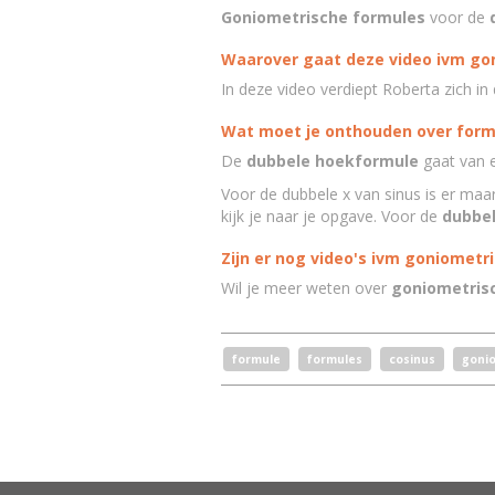
Goniometrische formules
voor de
Waarover gaat deze video ivm go
In deze video verdiept Roberta zich in
Wat moet je onthouden over form
De
dubbele hoekformule
gaat van 
Voor de dubbele x van sinus is er maa
kijk je naar je opgave. Voor de
dubbe
Zijn er nog video's ivm goniometr
Wil je meer weten over
goniometris
formule
formules
cosinus
goni