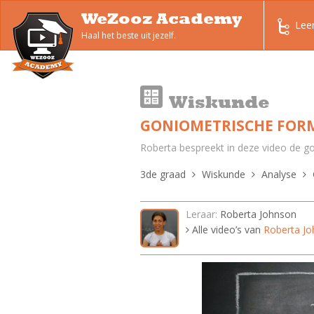
WeZooz Academy
Lee
Haal het beste uit jezelf.
Wiskunde
GONIOMETRISCHE FORM
Roberta bespreekt in deze video de g
3de graad
Wiskunde
Analyse
Leraar:
Roberta Johnson
Alle video’s van
Roberta J