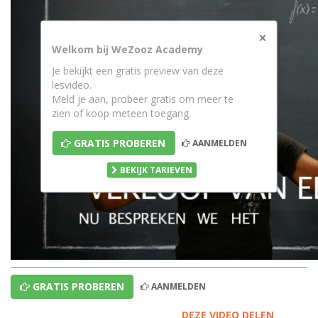
×
Welkom bij WeZooz Academy
Je bekijkt een gratis preview van deze
lesvideo.
Meld je aan, probeer gratis om meer te
zien of koop meteen toegang.
GRATIS PROBEREN
AANMELDEN
BEKIJK TARIEVEN
GRATIS PROBEREN
AANMELDEN
DEZE VIDEO DELEN