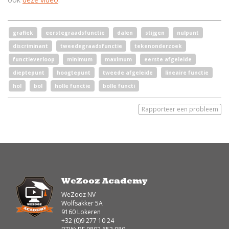
grafiek
eerstegraadsfunctie
dalen
stijgen
nulpunt
discriminant
tweedegraadsfunctie
tekenonderzoek
functieverloop
minimum
maximum
eerste afgeleide
dieptepunt
hoogtepunt
tweede afgeleide
lineaire functie
hol
bol
holle functie
bolle functi
Rapporteer een probleem
WeZooz Academy
WeZooz NV
Wolfsakker 5A
9160 Lokeren
+32 (0)9 277 10 24