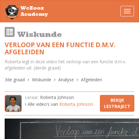
WeZooz
Toggl
Academy
navig
Wiskunde
VERLOOP VAN EEN FUNCTIE D.M.V.
AFGELEIDEN
Roberta legt in deze video het verloop van een functie d.m.v.
afgeleiden uit. (derde graad)
3de graad
Wiskunde
Analyse
Afgeleiden
Leraar:
Roberta Johnson
BEKIJK
Alle video’s van
Roberta Johnson
LESTRAJECT