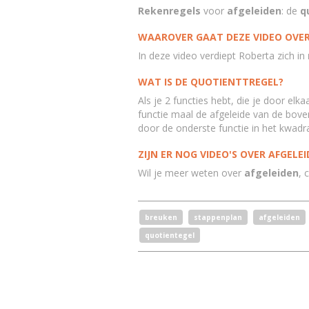
Rekenregels
voor
afgeleiden
: de
q
WAAROVER GAAT DEZE VIDEO OVER
In deze video verdiept Roberta zich in
WAT IS DE QUOTIENTTREGEL?
Als je 2 functies hebt, die je door elk
functie maal de afgeleide van de boven
door de onderste functie in het kwad
ZIJN ER NOG VIDEO'S OVER AFGELE
Wil je meer weten over
afgeleiden
, 
breuken
stappenplan
afgeleiden
quotientegel