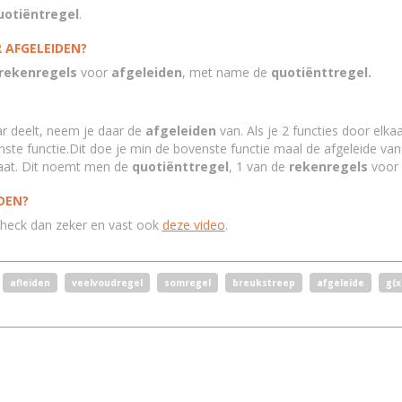
uotiëntregel
.
 AFGELEIDEN?
rekenregels
voor
afgeleiden
, met name de
quotiënttregel.
aar deelt, neem je daar de
afgeleiden
van. Als je 2 functies door elk
ste functie.Dit doe je min de bovenste functie maal de afgeleide van d
raat. Dit noemt men de
quotiënttregel
, 1 van de
rekenregels
voor
IDEN?
check dan zeker en vast ook
deze video
.
afleiden
veelvoudregel
somregel
breukstreep
afgeleide
g(x