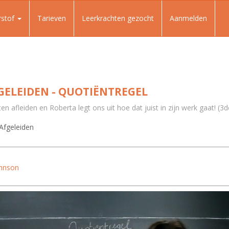
rstof
Tarieven
Leerkrachten gezocht
Aanmelden
GELEIDEN - QUOTIËNTREGEL
ten afleiden en Roberta legt ons uit hoe dat juist in zijn werk gaat! (3
Afgeleiden
ohnson