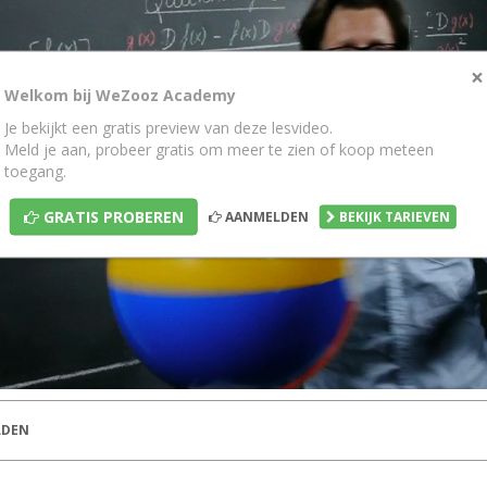
×
Welkom bij WeZooz Academy
Je bekijkt een gratis preview van deze lesvideo.
Meld je aan, probeer gratis om meer te zien of koop meteen
toegang.
GRATIS PROBEREN
AANMELDEN
BEKIJK TARIEVEN
DEN