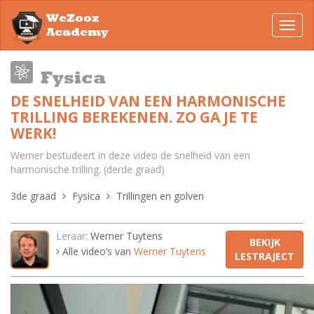
WeZooz
Toggl
Academy
navig
Fysica
DE SNELHEID VAN EEN HARMONISCHE
TRILLING BEREKENEN. ZO GA JE TE
WERK!
Werner bestudeert in deze video de snelheid van een
harmonische trilling. (derde graad)
3de graad
Fysica
Trillingen en golven
Leraar:
Werner Tuytens
BEKIJK
Alle video’s van
Werner Tuytens
LESTRAJECT