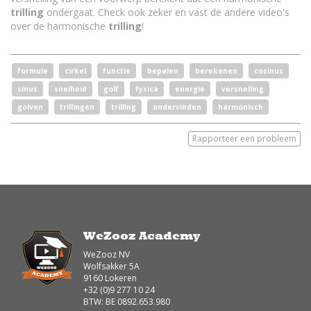
trilling
ondergaat. Check ook zeker en vast de andere video's
over de harmonische
trilling
!
formule
cirkel
functie
bepalen
berekenen
cosinus
sinus
snelheid
golf
fysica
energie
versnelling
golven
trillingen
trilling
ondervinden
harmonisch
Rapporteer een probleem
WeZooz Academy
WeZooz NV
Wolfsakker 5A
9160 Lokeren
+32 (0)9 277 10 24
BTW: BE 0892.653.980