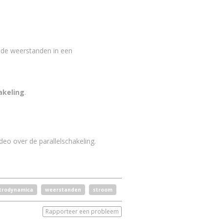
 de weerstanden in een
akeling
.
ideo over de parallelschakeling.
trodynamica
weerstanden
stroom
Rapporteer een probleem