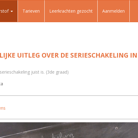
rstof
Tarieven
Leerkrachten gezocht
Aanmelden
IJKE UITLEG OVER DE SERIESCHAKELING IN F
erieschakeling juist is. (3de graad)
ca
ens