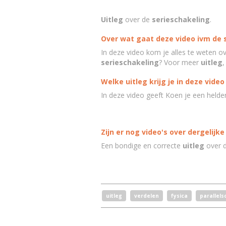
Uitleg
over de
serieschakeling
.
Over wat gaat deze video ivm de 
In deze video kom je alles te weten o
serieschakeling
? Voor meer
uitleg
,
Welke uitleg krijg je in deze vid
In deze video geeft Koen je een helde
Zijn er nog video's over dergelijke
Een bondige en correcte
uitleg
over 
uitleg
verdelen
fysica
parallels