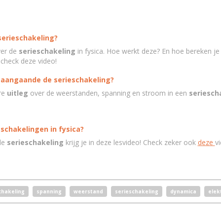
serieschakeling?
ver de
serieschakeling
in fysica. Hoe werkt deze? En hoe bereken je
 check deze video!
eo aangaande de serieschakeling?
re
uitleg
over de weerstanden, spanning en stroom in een
seriesch
 schakelingen in fysica?
de
serieschakeling
krijg je in deze lesvideo! Check zeker ook
deze
v
chakeling
spanning
weerstand
serieschakeling
dynamica
elek