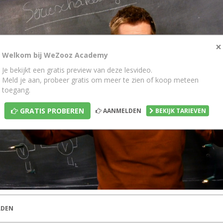
×
Welkom bij WeZooz Academy
Je bekijkt een gratis preview van deze lesvideo.
Meld je aan, probeer gratis om meer te zien of koop meteen
toegang.
GRATIS PROBEREN
AANMELDEN
BEKIJK TARIEVEN
DEN