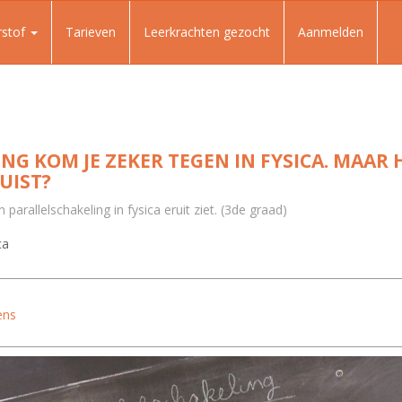
rstof
Tarieven
Leerkrachten gezocht
Aanmelden
NG KOM JE ZEKER TEGEN IN FYSICA. MAAR
UIST?
parallelschakeling in fysica eruit ziet. (3de graad)
ca
ens