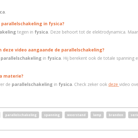
ica
.
parallelschakeling in fysica?
akeling
tegen in
fysica
. Deze behoort tot de elektrodynamica. Maar
n deze video aangaande de parallelschakeling?
n
parallelschakeling
in
fysica
. Hij berekent ook de totale spanning
ca materie?
ver de
parallelschakeling
in
fysica
. Check zeker ook
deze
video ove
parallelschakeling
spanning
weerstand
lamp
branden
seri