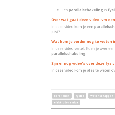
Een
parallelschakeling
in
fys
Over wat gaat deze video ivm een 
In deze video kom je een
parallelsch
juist?
Wat kom je verder nog te weten i
In deze video vertelt Koen je over ee
parallelschakeling
.
Zijn er nog video's over deze fysi
In deze video kom je alles te weten o
berekenen
fysica
wetenschappen
elektrodynamica