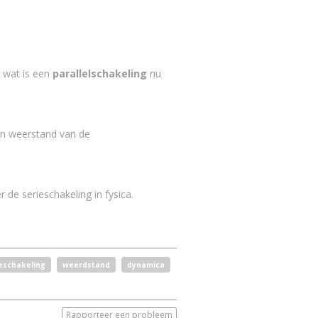
 wat is een
parallelschakeling
nu
 en weerstand van de
r de serieschakeling in fysica.
eschakeling
weerdstand
dynamica
Rapporteer een probleem