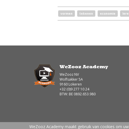
vormen
tekenen
economie
lere
WeZooz Academy
WeZooz NV
Wolfsakker 5A
9160 Lokeren
+32 (0)9 277 10 24
BTW: BE 0892.653.980
WeZooz Academy maakt gebruik van cookies om uw ge