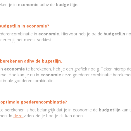
ken je in
economie
adhv de
budgetlijn
.
budgetlijn in economie?
ederencombinatie in
economie
. Hiervoor heb je oa de
budgetlijn
no
eren jij het meest verkiest.
berekenen adhv de bugetlijn.
in
economie
te berekenen, heb je een grafiek nodig. Teken hierop d
urve. Hoe kan je nu in
economie
deze goederencombinatie berekenen
 optimale goederencombinatie.
de optimale goederencombinatie?
 berekenen is het belangrijk dat je in economie de
budgetlijn
kan t
enen. In
deze
video zie je hoe je dit kan doen.