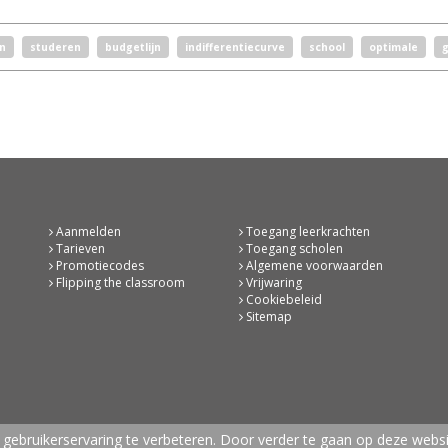
n
studeren
budgetlijn
indifferentiecurve
school
optimale
g
Aanmelden
Toegang leerkrachten
Tarieven
Toegang scholen
Promotiecodes
Algemene voorwaarden
Flipping the classroom
Vrijwaring
Cookiebeleid
Sitemap
bruikerservaring te verbeteren. Door verder te gaan op deze websi