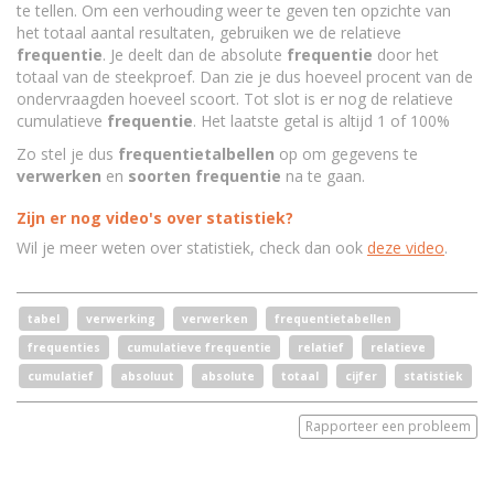
te tellen. Om een verhouding weer te geven ten opzichte van
het totaal aantal resultaten, gebruiken we de relatieve
frequentie
. Je deelt dan de absolute
frequentie
door het
totaal van de steekproef. Dan zie je dus hoeveel procent van de
ondervraagden hoeveel scoort. Tot slot is er nog de relatieve
cumulatieve
frequentie
. Het laatste getal is altijd 1 of 100%
Zo stel je dus
frequentietalbellen
op om gegevens te
verwerken
en
soorten frequentie
na te gaan.
Zijn er nog video's over statistiek?
Wil je meer weten over statistiek, check dan ook
deze video
.
tabel
verwerking
verwerken
frequentietabellen
frequenties
cumulatieve frequentie
relatief
relatieve
cumulatief
absoluut
absolute
totaal
cijfer
statistiek
Rapporteer een probleem