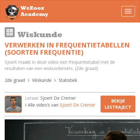
WeZooz
Toggl
Academy
navig
Wiskunde
VERWERKEN IN FREQUENTIETABELLEN
(SOORTEN FREQUENTIE)
Sjoert maakt in deze video een frequentietabel met de
resultaten van een wiskundetoets. (2de graad)
2de graad
Wiskunde
Statistiek
Leraar:
Sjoert De Cremer
BEKIJK
Alle video’s van
Sjoert De Cremer
LESTRAJECT