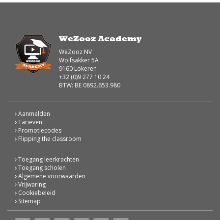
WeZooz Academy
WeZooz NV
Wolfsakker 5A
9160 Lokeren
+32 (0)9 277 10 24
BTW: BE 0892.653.980
Aanmelden
Tarieven
Promotiecodes
Flipping the classroom
Toegang leerkrachten
Toegang scholen
Algemene voorwaarden
Vrijwaring
Cookiebeleid
Sitemap