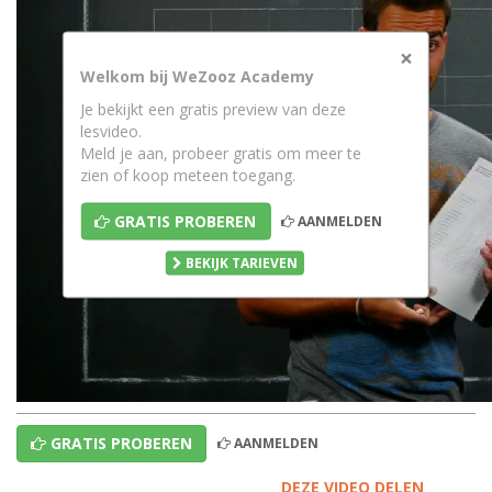
×
Welkom bij WeZooz Academy
Je bekijkt een gratis preview van deze
lesvideo.
Meld je aan, probeer gratis om meer te
zien of koop meteen toegang.
GRATIS PROBEREN
AANMELDEN
BEKIJK TARIEVEN
GRATIS PROBEREN
AANMELDEN
DEZE VIDEO DELEN