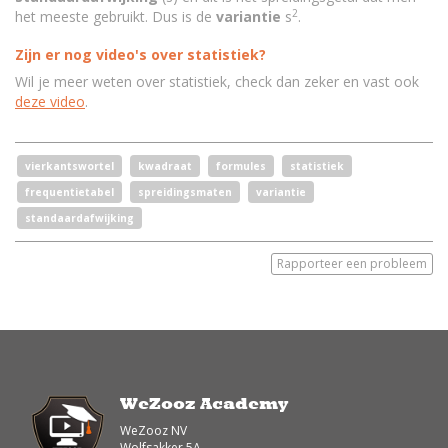
2
het meeste gebruikt. Dus is de
variantie
s
.
Zijn er nog video's over statistiek?
Wil je meer weten over statistiek, check dan zeker en vast ook
deze video
.
vierkantswortel
kwadraat
formules
statistiek
frequentietabel
spreidingsmaten
variantie
standaardafwijking
Rapporteer een probleem
WeZooz Academy
WeZooz NV
Wolfsakker 5A