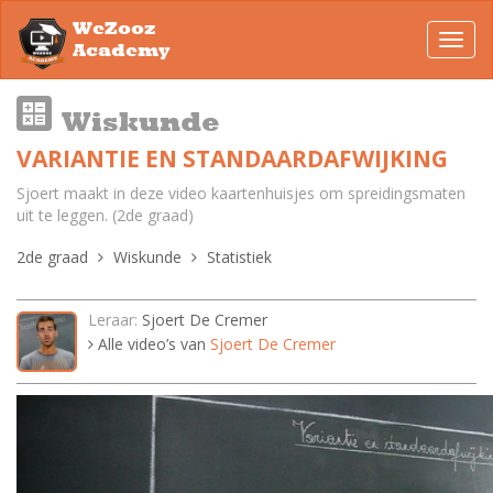
WeZooz
Toggl
Academy
navig
Wiskunde
VARIANTIE EN STANDAARDAFWIJKING
Sjoert maakt in deze video kaartenhuisjes om spreidingsmaten
uit te leggen. (2de graad)
2de graad
Wiskunde
Statistiek
Leraar:
Sjoert De Cremer
Alle video’s van
Sjoert De Cremer