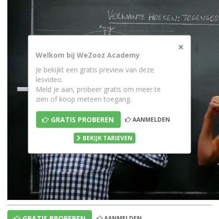
×
Welkom bij WeZooz Academy
Je bekijkt een gratis preview van deze
lesvideo.
Meld je aan, probeer gratis om meer te
zien of koop meteen toegang.
GRATIS PROBEREN
AANMELDEN
BEKIJK TARIEVEN
GRATIS PROBEREN
AANMELDEN