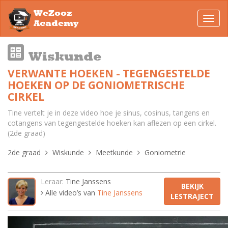
WeZooz
Toggl
Academy
navig
Wiskunde
VERWANTE HOEKEN - TEGENGESTELDE
HOEKEN OP DE GONIOMETRISCHE
CIRKEL
Tine vertelt je in deze video hoe je sinus, cosinus, tangens en
cotangens van tegengestelde hoeken kan aflezen op een cirkel.
(2de graad)
2de graad
Wiskunde
Meetkunde
Goniometrie
Leraar:
Tine Janssens
BEKIJK
Alle video’s van
Tine Janssens
LESTRAJECT