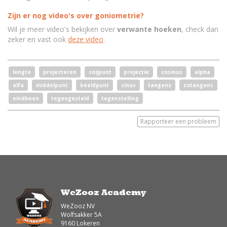
Zijn er nog video's over goniometrie?
Wil je meer video's bekijken over
verwante hoeken
, check dan
zeker en vast ook
deze video
.
lengte
projecteren
snijpunt
projectie
cosinus
alpha
alfa
middelpunt
beeldpunt
sinus
tangens
cotangens
eindbeen
tegengesteld
tegenstelling
Rapporteer een probleem
WeZooz Academy
WeZooz NV
Wolfsakker 5A
9160 Lokeren