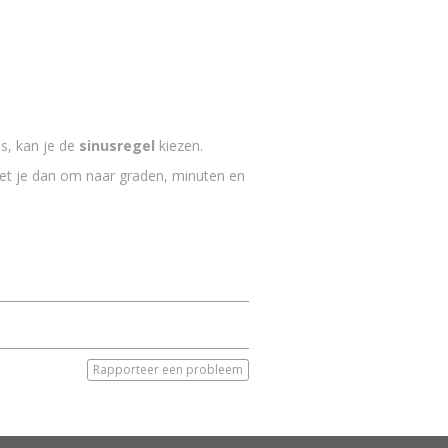
s, kan je de
sinusregel
kiezen.
zet je dan om naar graden, minuten en
Rapporteer een probleem