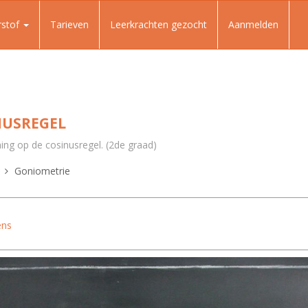
rstof
Tarieven
Leerkrachten gezocht
Aanmelden
NUSREGEL
ing op de cosinusregel. (2de graad)
Goniometrie
ens