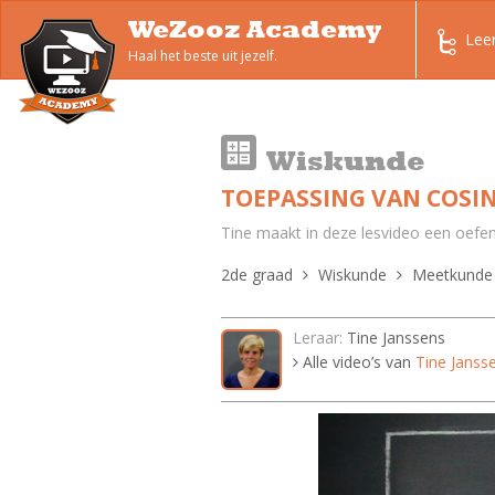
WeZooz Academy
Lee
Haal het beste uit jezelf.
Wiskunde
TOEPASSING VAN COSI
Tine maakt in deze lesvideo een oefen
2de graad
Wiskunde
Meetkunde
Leraar:
Tine Janssens
Alle video’s van
Tine Janss