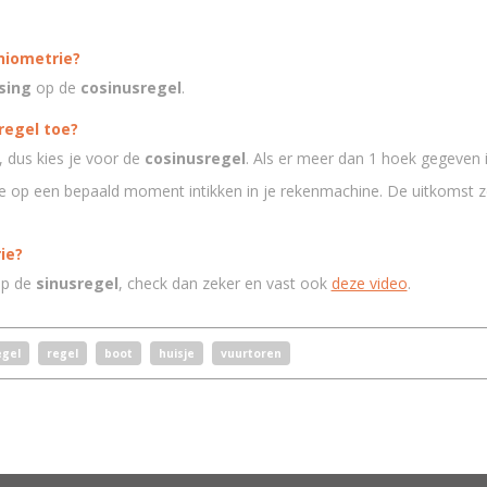
niometrie?
sing
op de
cosinusregel
.
regel toe?
, dus kies je voor de
cosinusregel
. Als er meer dan 1 hoek gegeven i
je op een bepaald moment intikken in je rekenmachine. De uitkomst 
ie?
op de
sinusregel
, check dan zeker en vast ook
deze video
.
egel
regel
boot
huisje
vuurtoren