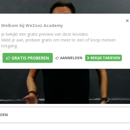
×
Welkom bij WeZooz Academy
Je bekijkt een gratis preview van deze lesvideo.
Meld je aan, probeer gratis om meer te zien of koop meteen
toegang.
GRATIS PROBEREN
AANMELDEN
BEKIJK TARIEVEN
DEN