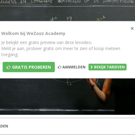
×
Welkom bij WeZooz Academy
Je bekijkt een gratis preview van deze lesvideo.
Meld je aan, probeer gratis om meer te zien of koop meteen
toegang.
GRATIS PROBEREN
AANMELDEN
BEKIJK TARIEVEN
DEN