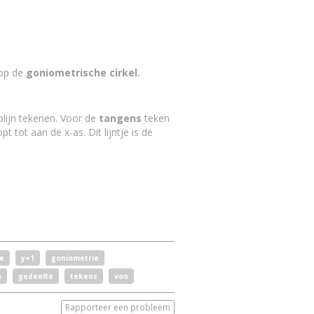
op de
goniometrische cirkel.
plijn tekenen. Voor de
tangens
teken
t tot aan de x-as. Dit lijntje is de
e
y=1
goniometrie
n
gedeelte
tekens
voo
Rapporteer een probleem