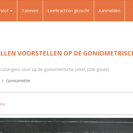
rstof
Tarieven
Leerkrachten gezocht
Aanmelden
LLEN VOORSTELLEN OP DE GONIOMETRISCH
n cotangens voor op de goniometrische cirkel. (2de graad)
Goniometrie
ens