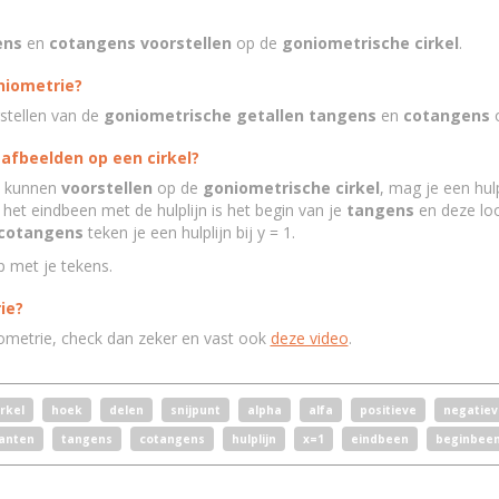
ens
en
cotangens voorstellen
op de
goniometrische cirkel
.
niometrie?
rstellen van de
goniometrische getallen tangens
en
cotangens
afbeelden op een cirkel?
 kunnen
voorstellen
op de
goniometrische cirkel
, mag je een hul
n het eindbeen met de hulplijn is het begin van je
tangens
en deze loop
cotangens
teken je een hulplijn bij y = 1.
op met je tekens.
ie?
iometrie, check dan zeker en vast ook
deze video
.
irkel
hoek
delen
snijpunt
alpha
alfa
positieve
negatiev
anten
tangens
cotangens
hulplijn
x=1
eindbeen
beginbee