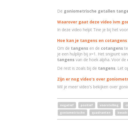
De
goniometrische getallen tang
Waarover gaat deze video ivm go
In deze video helpt Tine je bij het voo
Hoe kan je tangens en cotangens 
Om de
tangens
en de
cotangens
te
je een hulplijn bij x=1. Het snijpunt va
tangens
van de hoek alpha. Voor de
De rest is zoals bij de
tangens
. Let 
Zijn er nog video's over goniometr
Wil je meer video's bekijken over gon
negatief
positief
voorstelling
c
goniometrische
quadranten
kwadr