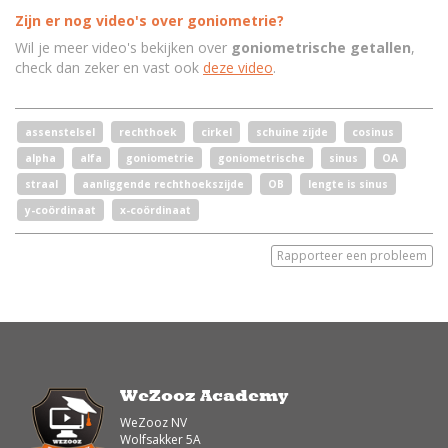
Zijn er nog video's over goniometrie?
Wil je meer video's bekijken over
goniometrische getallen
,
check dan zeker en vast ook
deze video
.
assenstelsel
rechthoek
cirkel
schuine zijde
cosinus
alpha
alfa
goniometrie
goniometrische
sinus
OA
straal
aanliggende rechthoekszijde
OB
lengte is sinus
y-coördinaat
x-coördinaat
Rapporteer een probleem
WeZooz Academy
WeZooz NV
Wolfsakker 5A