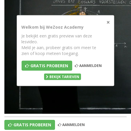
×
Welkom bij WeZooz Academy
Je bekijkt een gratis preview van deze
lesvideo.
Meld je aan, probeer gratis om meer te
zien of koop meteen toegang.
GRATIS PROBEREN
AANMELDEN
BEKIJK TARIEVEN
GRATIS PROBEREN
AANMELDEN