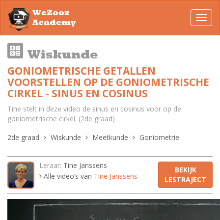
WeZooz
Toggl
Academy
navig
Wiskunde
GONIOMETRISCHE GETALLEN
VOORSTELLEN OP DE GONIOMETRISCHE
CIRKEL - SINUS EN COSINUS
Tine stelt in deze video de sinus en cosinus voor op de
goniometrische cirkel. (2de graad)
2de graad
Wiskunde
Meetkunde
Goniometrie
Leraar:
Tine Janssens
BEKIJK
Alle video’s van
Tine Janssens
LESTRAJECT