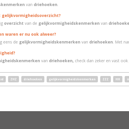
dskenmerken
van
driehoeken
.
 gelijkvormigheidsoverzicht?
dig
overzicht
van de
gelijkvormigheidskenmerken
van
driehoek
n waren er nu ook alweer?
og eens de
gelijkvormigheidskenmerken
van
driehoeken
.
Met na
migheid?
migheidskenmerken
van
driehoeken,
check dan zeker en vast ook
id
ZHZ
driehoeken
gelijkvormigheidskenmerken
ZZZ
HH
i