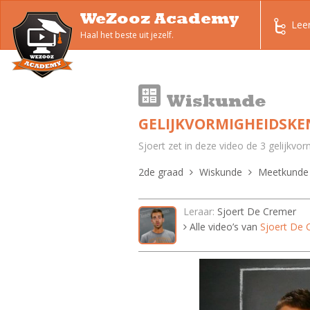
WeZooz Academy
Lee
Haal het beste uit jezelf.
Wiskunde
GELIJKVORMIGHEIDSKE
Sjoert zet in deze video de 3 gelijkv
2de graad
Wiskunde
Meetkunde
Leraar:
Sjoert De Cremer
Alle video’s van
Sjoert De 