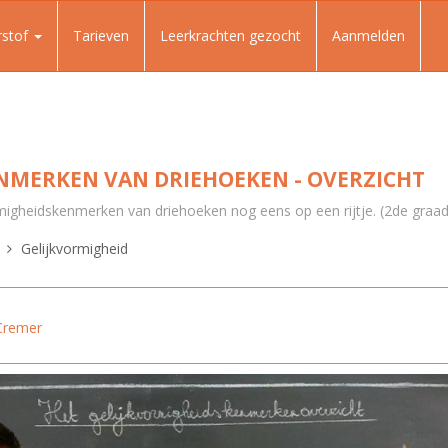
rstof
Tarieven
Leerkrachten gezocht
Aanmelden
NMERKEN VAN DRIEHOEKEN - OVERZICHT
ormigheidskenmerken van driehoeken nog eens op een rijtje. (2de graad
Gelijkvormigheid
Cremer