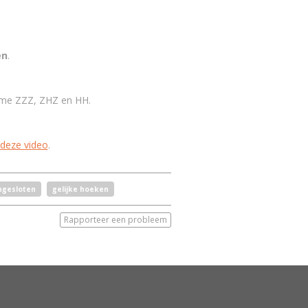
en
.
me ZZZ, ZHZ en HH.
deze video
.
ngesloten
gelijke hoeken
Rapporteer een probleem