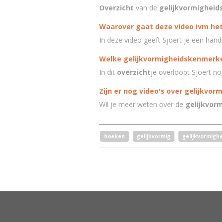
Overzicht
van de
gelijkvormighei
Waarover gaat deze video ivm het
In deze video geeft Sjoert je een han
Welke gelijkvormigheidskenmerke
In dit
overzicht
je overloopt Sjoert n
Zijn er nog video's over gelijkvor
Wil je meer weten over de
gelijkvor
hoeken
gelijkvormig
gelijkvormighe