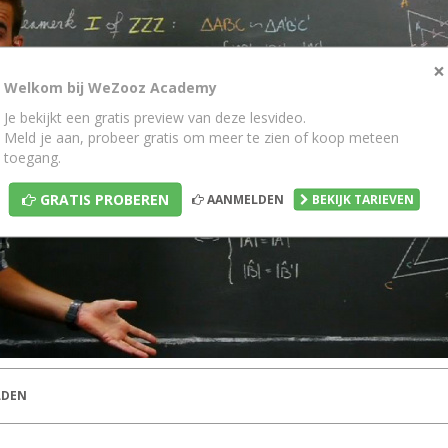
×
Welkom bij WeZooz Academy
Je bekijkt een gratis preview van deze lesvideo.
Meld je aan, probeer gratis om meer te zien of koop meteen
toegang.
GRATIS PROBEREN
AANMELDEN
BEKIJK TARIEVEN
DEN