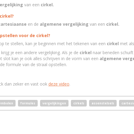
rgelijking
van een
cirkel.
cirkel?
cartesiaanse
en de
algemene vergelijking
van een
cirkel.
pstellen voor de cirkel?
p te stellen, kan je beginnen met het tekenen van een
cirkel
met als
krijg je een andere vergelijking. Als je de
cirkel
naar beneden schuift 
ot slot kan je ook alles schrijven in de vorm van een
algemene verge
 de formule van de straal opstellen.
ck dan zeker en vast ook
deze video
.
ymbolen
formules
vergelijkingen
cirkels
assenstelsels
cartes