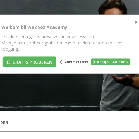
×
Welkom bij WeZooz Academy
Je bekijkt een gratis preview van deze lesvideo.
Meld je aan, probeer gratis om meer te zien of koop meteen
toegang.
GRATIS PROBEREN
AANMELDEN
BEKIJK TARIEVEN
DEN