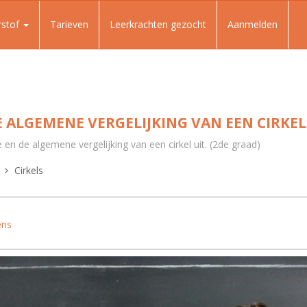
rstof
Tarieven
Leerkrachten gezocht
Aanmelden
E ALGEMENE VERGELIJKING VAN EEN CIRKEL
 en de algemene vergelijking van een cirkel uit. (2de graad)
Cirkels
ens