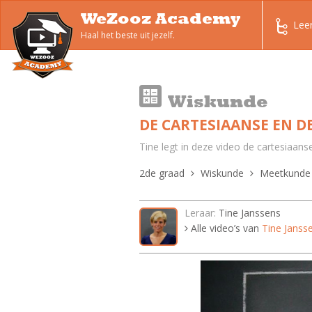
WeZooz Academy
Lee
Haal het beste uit jezelf.
Wiskunde
DE CARTESIAANSE EN D
Tine legt in deze video de cartesiaanse
2de graad
Wiskunde
Meetkunde
Leraar:
Tine Janssens
Alle video’s van
Tine Janss