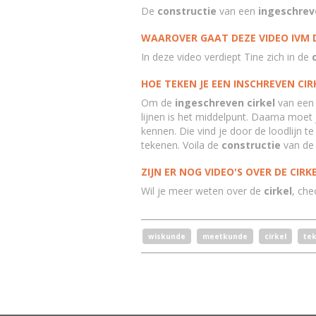
De
constructie
van een
ingeschreve
WAAROVER GAAT DEZE VIDEO IVM D
In deze video verdiept Tine zich in de
HOE TEKEN JE EEN INSCHREVEN CIR
Om de
ingeschreven cirkel
van ee
lijnen is het middelpunt. Daarna moet
kennen. Die vind je door de loodlijn t
tekenen. Voila de
constructie
van de
ZIJN ER NOG VIDEO'S OVER DE CIRK
Wil je meer weten over de
cirkel
, che
wiskunde
meetkunde
cirkel
te