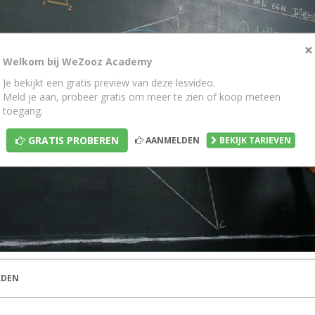
×
Welkom bij WeZooz Academy
Je bekijkt een gratis preview van deze lesvideo.
Meld je aan, probeer gratis om meer te zien of koop meteen
toegang.
GRATIS PROBEREN
AANMELDEN
BEKIJK TARIEVEN
DEN