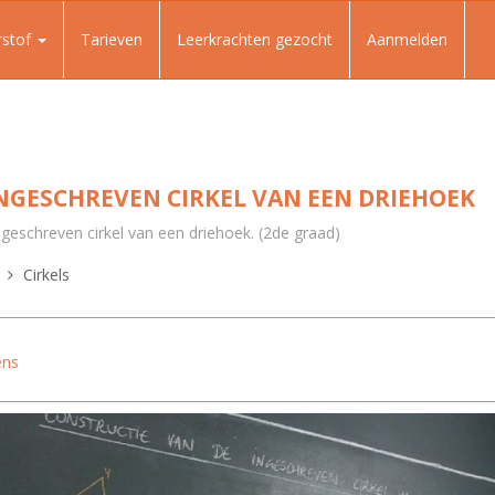
rstof
Tarieven
Leerkrachten gezocht
Aanmelden
NGESCHREVEN CIRKEL VAN EEN DRIEHOEK
ngeschreven cirkel van een driehoek. (2de graad)
Cirkels
ens