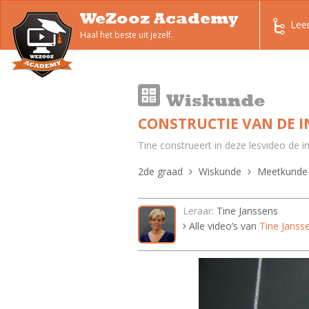
WeZooz Academy
Lee
Haal het beste uit jezelf.
Wiskunde
CONSTRUCTIE VAN DE I
Tine construeert in deze lesvideo de i
2de graad
Wiskunde
Meetkunde
Leraar:
Tine Janssens
Alle video’s van
Tine Janss