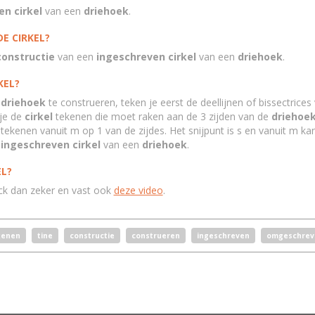
n cirkel
van een
driehoek
.
E CIRKEL?
constructie
van een
ingeschreven cirkel
van een
driehoek
.
KEL?
n
driehoek
te construeren, teken je eerst de deellijnen of bissectrice
 je de
cirkel
tekenen die moet raken aan de 3 zijden van de
driehoe
e tekenen vanuit m op 1 van de zijdes. Het snijpunt is s en vanuit m ka
ingeschreven cirkel
van een
driehoek
.
EL?
ck dan zeker en vast ook
deze video
.
kenen
tine
constructie
construeren
ingeschreven
omgeschrev