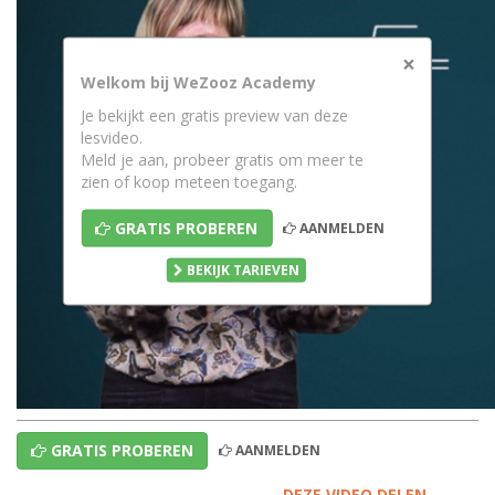
×
Welkom bij WeZooz Academy
Je bekijkt een gratis preview van deze
lesvideo.
Meld je aan, probeer gratis om meer te
zien of koop meteen toegang.
GRATIS PROBEREN
AANMELDEN
BEKIJK TARIEVEN
GRATIS PROBEREN
AANMELDEN
DEZE VIDEO DELEN