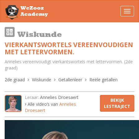
WeZooz
Toggl
Academy
navig
Wiskunde
VIERKANTSWORTELS VEREENVOUDIGEN
MET LETTERVORMEN.
Annelies vereenvoudigt vierkantswortels met lettervormen. (2de
graad)
2de graad
Wiskunde
Getallenleer
Reële getallen
Leraar:
Annelies Droesaert
BEKIJK
Alle video’s van
Annelies
LESTRAJECT
Droesaert