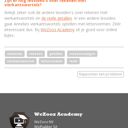
Zijn er nog lesvideo's over rekenen met
vierkantswortels?
Bekijk zeker ook de andere lesvideo's over rekenen met
vierkantswortels en
de reële getallen
. In een andere lesvideo
gaat Annelies vierkantswortels optellen met lettervormen. Zéér
interessant dus. Bij
WeZooz Academy
zit je goed voor online
bijles.
wiskunde
rekenen
getallen
vereenvoudigen
vierkantswortels
lettervormen
reele
Rapporteer een probleem
WeZooz Academy
WeZooz NV
Wolfsakker 5A