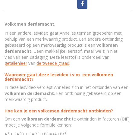
Volkomen derdemacht
.
In een andere lesvideo gaat Annelies termen groeperen met
behulp van een merkwaardig product. Een andere ontbinding
gebaseerd op een merkwaardig product is een
volkomen
derdemacht
. Geen makkelijke leerstof, maar we zijn niet
vies van een uitdaging. Deze leerstof is onderdeel van
getallenleer
van
de tweede graad
.
Waarover gaat deze lesvideo i.v.m. een volkomen
derdemacht?
In deze lesvideo verdiept Annelies zich in het ontbinden van een
volkomen derdemacht
. Een ontbinding gebaseerd op een
merkwaardig product.
Hoe kan je een volkomen derdemacht ontbinden?
Om een
volkomen derdemacht
te ontbinden in factoren (
OIF
)
moet je volgende formule kennen:
3
2
2
3
3
A
+ 3A
B + 3AB
+B
= (A+B)