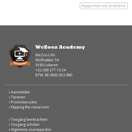
Rapporteer een probleem
WeZooz Academy
WeZooz NV
Wolfsakker 5A
9160 Lokeren
+32 (0)9 277 10 24
BTW: BE 0892.653.980
Aanmelden
Tarieven
Promotiecodes
Flipping the classroom
Toegang leerkrachten
Toegang scholen
Algemene voorwaarden