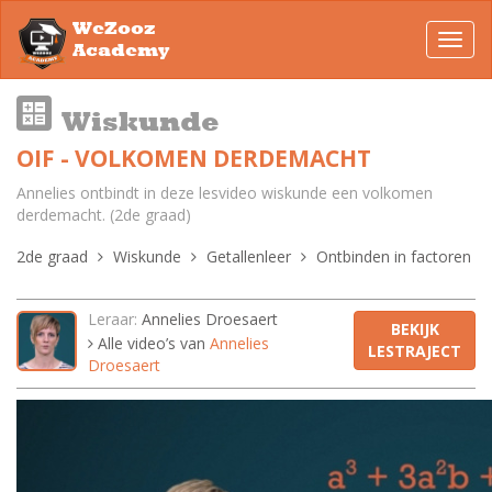
WeZooz
Toggl
Academy
navig
Wiskunde
OIF - VOLKOMEN DERDEMACHT
Annelies ontbindt in deze lesvideo wiskunde een volkomen
derdemacht. (2de graad)
2de graad
Wiskunde
Getallenleer
Ontbinden in factoren
Leraar:
Annelies Droesaert
BEKIJK
Alle video’s van
Annelies
LESTRAJECT
Droesaert