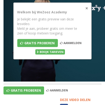
×
Welkom bij WeZooz Academy
Je bekijkt een gratis preview van deze
lesvideo.
Meld je aan, probeer gratis om meer te
zien of koop meteen toegang.
GRATIS PROBEREN
AANMELDEN
BEKIJK TARIEVEN
GRATIS PROBEREN
AANMELDEN
DEZE VIDEO DELEN