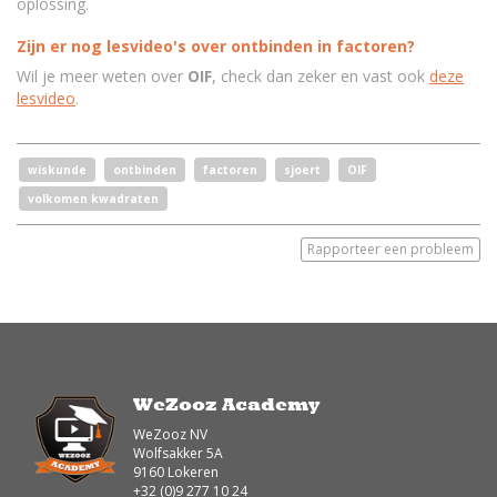
oplossing.
Zijn er nog lesvideo's over ontbinden in factoren?
Wil je meer weten over
OIF
, check dan zeker en vast ook
deze
lesvideo
.
wiskunde
ontbinden
factoren
sjoert
OIF
volkomen kwadraten
Rapporteer een probleem
WeZooz Academy
WeZooz NV
Wolfsakker 5A
9160 Lokeren
+32 (0)9 277 10 24