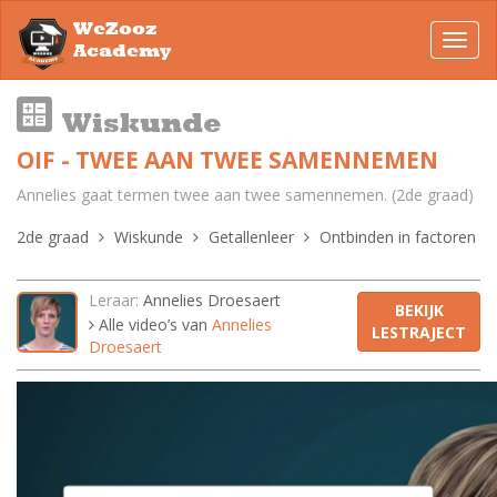
WeZooz
Toggl
Academy
navig
Wiskunde
OIF - TWEE AAN TWEE SAMENNEMEN
Annelies gaat termen twee aan twee samennemen. (2de graad)
2de graad
Wiskunde
Getallenleer
Ontbinden in factoren
Leraar:
Annelies Droesaert
BEKIJK
Alle video’s van
Annelies
LESTRAJECT
Droesaert