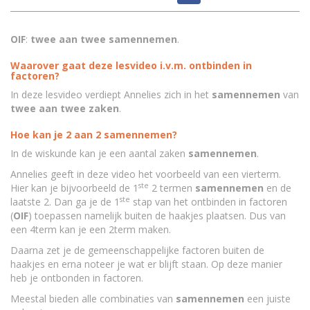
OIF
:
twee aan twee samennemen
.
Waarover gaat deze lesvideo i.v.m. ontbinden in
factoren?
In deze lesvideo verdiept Annelies zich in het
samennemen
van
twee aan twee zaken
.
Hoe kan je 2 aan 2 samennemen?
In de wiskunde kan je een aantal zaken
samennemen
.
Annelies geeft in deze video het voorbeeld van een vierterm.
ste
Hier kan je bijvoorbeeld de 1
2 termen
samennemen
en de
ste
laatste 2. Dan ga je de 1
stap van het ontbinden in factoren
(
OIF
) toepassen namelijk buiten de haakjes plaatsen. Dus van
een 4term kan je een 2term maken.
Daarna zet je de gemeenschappelijke factoren buiten de
haakjes en erna noteer je wat er blijft staan. Op deze manier
heb je ontbonden in factoren.
Meestal bieden alle combinaties van
samennemen
een juiste