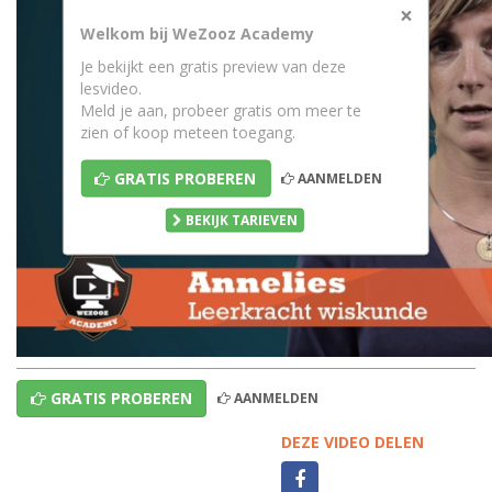
×
Welkom bij WeZooz Academy
Je bekijkt een gratis preview van deze
lesvideo.
Meld je aan, probeer gratis om meer te
zien of koop meteen toegang.
GRATIS PROBEREN
AANMELDEN
BEKIJK TARIEVEN
GRATIS PROBEREN
AANMELDEN
DEZE VIDEO DELEN