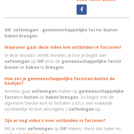
OIF
:
oefeningen
-
gemeenschappelijke factor buiten
haken brengen
.
Waarover gaat deze video ivm ontbinden in factoren?
In deze lesvideo vertelt Annelies je hoe je begint aan
oefeningen
op
OIF
door de
gemeenschappelijke factor
buiten
de
haken
te
brengen
.
Hoe zet je gemeenschappelijke factoren buiten de
haakjes?
Annelies gaat
oefeningen
maken op
gemeenschappelijke
factor
en
buiten
de
haken
brengen
. Ze begint met de
algemene theorie kort te herhalen a.d.h.v. een makkelijk
voorbeeldje en lost vervolgens 2
oefeningen
op.
Zijn er nog video's over ontbinden in factoren?
Wil je meer
oefeningen
op
OIF
maken, check dan zeker en