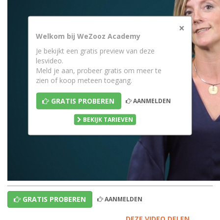
×
Welkom bij WeZooz Academy
Je bekijkt een gratis preview van deze
lesvideo.
Meld je aan, probeer gratis om meer te
zien of koop meteen toegang.
GRATIS PROBEREN
AANMELDEN
BEKIJK TARIEVEN
GRATIS PROBEREN
AANMELDEN
DEZE VIDEO DELEN