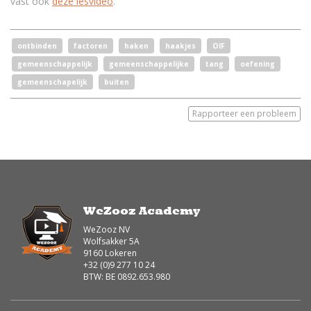
vast ook
deze lesvideo
.
ontbinden
factoren
haken
haakjes
OIF
gemeenschappelijk
gemeenschappelijke
tang
oefening
gemeenschapelijk
buiten
Rapporteer een probleem
WeZooz Academy
WeZooz NV
Wolfsakker 5A
9160 Lokeren
+32 (0)9 277 10 24
BTW: BE 0892.653.980