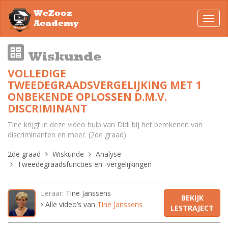
WeZooz
Toggl
Academy
navig
Wiskunde
VOLLEDIGE
TWEEDEGRAADSVERGELIJKING MET 1
ONBEKENDE OPLOSSEN D.M.V.
DISCRIMINANT
Tine krijgt in deze video hulp van Didi bij het berekenen van
discriminanten en meer. (2de graad)
2de graad
Wiskunde
Analyse
Tweedegraadsfuncties en -vergelijkingen
Leraar:
Tine Janssens
BEKIJK
Alle video’s van
Tine Janssens
LESTRAJECT