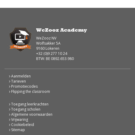
WeZooz Academy
WeZooz NV
Wolfsakker 5A
9160 Lokeren
+32 (0)9 277 10 24
BTW: BE 0892.653.980
Aanmelden
Tarieven
Promotiecodes
Flipping the classroom
Toegang leerkrachten
Toegang scholen
Algemene voorwaarden
Vrijwaring
Cookiebeleid
Sitemap