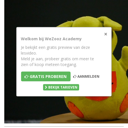
×
Welkom bij WeZooz Academy
Je bekijkt een gratis preview van deze
lesvideo.
Meld je aan, probeer gratis om meer te
zien of koop meteen toegang.
GRATIS PROBEREN
AANMELDEN
BEKIJK TARIEVEN