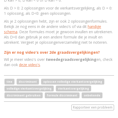
D kan > 0, D kan < 0 of D kan = 0.
Als D > 0: 2 oplossingen voor de vierkantsvergelijking, als D = 0:
1 oplossing, als D<0: geen oplossingen.
Als je 2 oplossingen hebt, zijn er ook 2 oplossingenformules.
Bekijk ze nog eens in de andere video’s of via dit
handige
schema
. Deze formules moet je gewoon invullen en uitrekenen.
Als D=0 dan gebruik je een andere formule die je invult en
uitrekent. Vergeet je oplossingenverzameling niet te noteren.
Zijn er nog video's over 2de graadsvergelijkingen?
Wil je meer video's over
tweedegraadsvergelijking
en, check
dan ook
deze video's
.
tine
discriminant
oplossen volledige vierkantsvergelijking
volledige vierkantsvergelijking
vierkantsvergelijking
discriminant gebruiken
formule discriminant
onbekende
Rapporteer een probleem