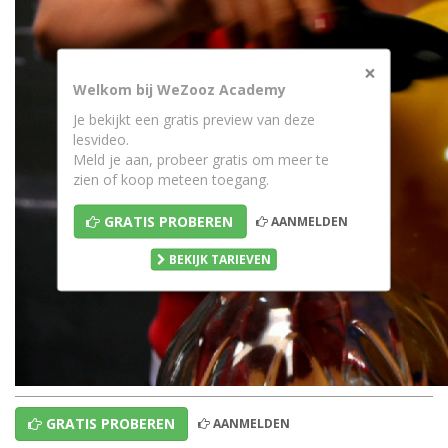
×
Welkom bij WeZooz Academy
Je bekijkt een gratis preview van deze
lesvideo.
Meld je aan, probeer gratis om meer te
zien of koop meteen toegang.
GRATIS PROBEREN
AANMELDEN
BEKIJK TARIEVEN
GRATIS PROBEREN
AANMELDEN