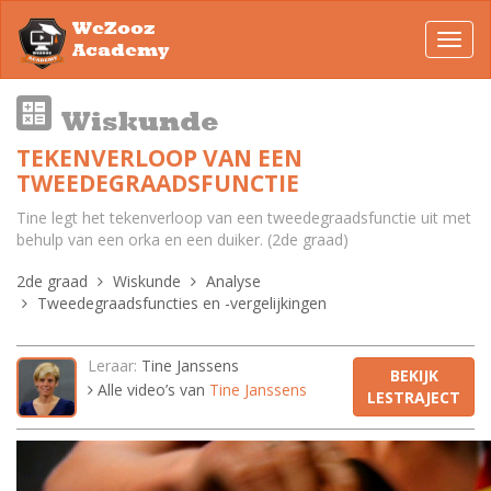
WeZooz
Toggl
Academy
navig
Wiskunde
TEKENVERLOOP VAN EEN
TWEEDEGRAADSFUNCTIE
Tine legt het tekenverloop van een tweedegraadsfunctie uit met
behulp van een orka en een duiker. (2de graad)
2de graad
Wiskunde
Analyse
Tweedegraadsfuncties en -vergelijkingen
Leraar:
Tine Janssens
BEKIJK
Alle video’s van
Tine Janssens
LESTRAJECT