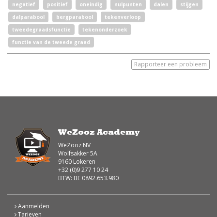
negatief
positief
oneindig
nulpunten
dalen
stijgen
dalparabool
bergparabool
tekenverloop
tweedegraadsfunctie
tekenonderzoek
functie van de tweede graad
Rapporteer een probleem
WeZooz Academy
WeZooz NV
Wolfsakker 5A
9160 Lokeren
+32 (0)9 277 10 24
BTW: BE 0892.653.980
Aanmelden
Tarieven