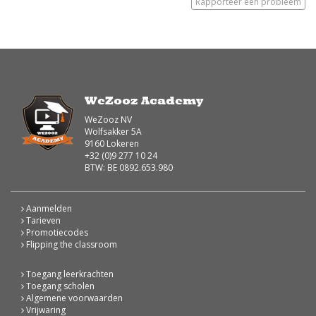
Rapporteer een probleem
WeZooz Academy
WeZooz NV
Wolfsakker 5A
9160 Lokeren
+32 (0)9 277 10 24
BTW: BE 0892.653.980
Aanmelden
Tarieven
Promotiecodes
Flipping the classroom
Toegang leerkrachten
Toegang scholen
Algemene voorwaarden
Vrijwaring