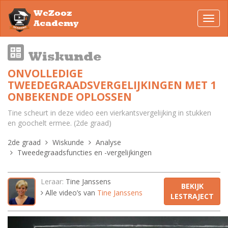
WeZooz
Toggl
Academy
navig
Wiskunde
ONVOLLEDIGE
TWEEDEGRAADSVERGELIJKINGEN MET 1
ONBEKENDE OPLOSSEN
Tine scheurt in deze video een vierkantsvergelijking in stukken
en goochelt ermee. (2de graad)
2de graad
Wiskunde
Analyse
Tweedegraadsfuncties en -vergelijkingen
Leraar:
Tine Janssens
BEKIJK
Alle video’s van
Tine Janssens
LESTRAJECT