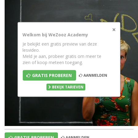
×
Welkom bij WeZooz Academy
Je bekijkt een gratis preview van deze
lesvideo.
Meld je aan, probeer gratis om meer te
zien of koop meteen toegang.
GRATIS PROBEREN
AANMELDEN
BEKIJK TARIEVEN
GRATIS PROBEREN
AANMELDEN