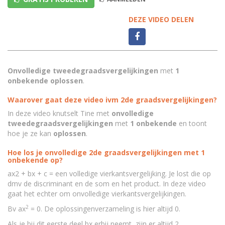
DEZE VIDEO DELEN
Onvolledige tweedegraadsvergelijkingen
met
1
onbekende oplossen
.
Waarover gaat deze video ivm 2de graadsvergelijkingen?
In deze video knutselt Tine met
onvolledige
tweedegraadsvergelijkingen
met
1 onbekende
en toont
hoe je ze kan
oplossen
.
Hoe los je onvolledige 2de graadsvergelijkingen met 1
onbekende op?
ax2 + bx + c = een volledige vierkantsvergelijking. Je lost die op
dmv de discriminant en de som en het product. In deze video
gaat het echter om onvolledige vierkantsvergelijkingen.
2
Bv ax
= 0. De oplossingenverzameling is hier altijd 0.
Als je bij dit eerste deel bx erbij neemt, zijn er altijd 2