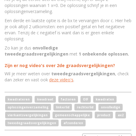
oplossingen waarvan 1 x=0. De oplossing schrijf je in een
oplossingenverzameling.
Een derde en laatste optie is de bx te vervangen door c. Hier heb
je ook altijd 2 uitkomsten: een positief getal en het negatieve
ervan. Tenzij de c negatief is want dan is er geen enkele
oplossing.
Zo kan je dus
onvolledige
tweedegraadsvergelijkingen
met
1 onbekende oplossen.
Zijn er nog video's over 2de graadsvergelijkingen?
Wil je meer weten over
tweedegraadsvergelijkingen
, check
dan zeker en vast ook
deze video's
.
kwadrateren
kwadraat
factoren
OIF
kwadraten
oplossingenverzameling
linkerlid
rechterlid
onvolledige
vierkantsvergelijkingen
gemeenschappelijke
product
ax2
tweedegraadsvergelijkingen
afzonderen