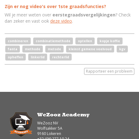
Zijn er nog video's over 1ste graadsfuncties?
Wil je meer weten over
eerstegraadsvergelijkingen
? Check
dan zeker en vast ook
deze video
.
combineren
combinatiemethode
optellen
kopje koffie
fanta
methode
metode
kleinst gemene veelvoud
kgv
opheffen
linkerlid
rechterlid
Rapporteer een probleem
WeZooz Academy
WeZooz NV
Wolfsakker 5A
9160 Lokeren
+32 (0)9 277 10 24