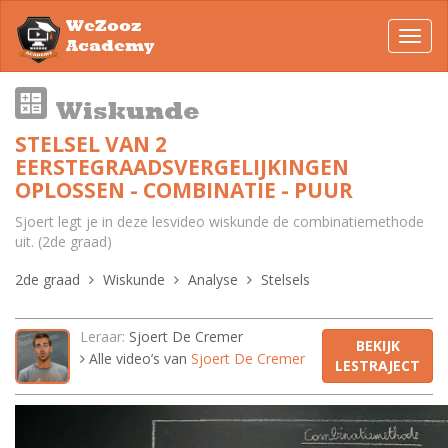
WeZooz
Toggl
Academy
navig
Wiskunde
STELSEL VAN 2
EERSTEGRAADSVERGELIJKINGEN
OPLOSSEN - COMBINATIE - PUUR
Sjoert legt je in deze lesvideo wiskunde de combinatiemethode
uit. (2de graad)
2de graad
Wiskunde
Analyse
Stelsels
Leraar:
Sjoert De Cremer
BEKIJK
Alle video’s van
Sjoert De Cremer
LESTRAJECT