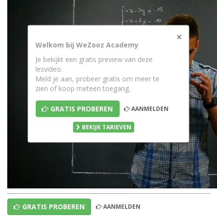
×
Welkom bij WeZooz Academy
Je bekijkt een gratis preview van deze
lesvideo.
Meld je aan, probeer gratis om meer te
zien of koop meteen toegang.
GRATIS PROBEREN
AANMELDEN
BEKIJK TARIEVEN
GRATIS PROBEREN
AANMELDEN