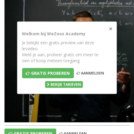
×
Welkom bij WeZooz Academy
Je bekijkt een gratis preview van deze
lesvideo.
Meld je aan, probeer gratis om meer te
zien of koop meteen toegang.
GRATIS PROBEREN
AANMELDEN
BEKIJK TARIEVEN
GRATIS PROBEREN
AANMELDEN