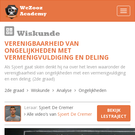
WeZooz
Toggl
Academy
navig
Wiskunde
VERENIGBAARHEID VAN
ONGELIJKHEDEN MET
VERMENIGVULDIGING EN DELING
Als Sjoert gaat skiën denkt hij na over het leven waaronder de
verenigbaarheid van ongelijkheden met een vermenigvuldiging
en een deling. (2de graad)
2de graad
Wiskunde
Analyse
Ongelijkheden
Leraar:
Sjoert De Cremer
BEKIJK
Alle video’s van
Sjoert De Cremer
LESTRAJECT