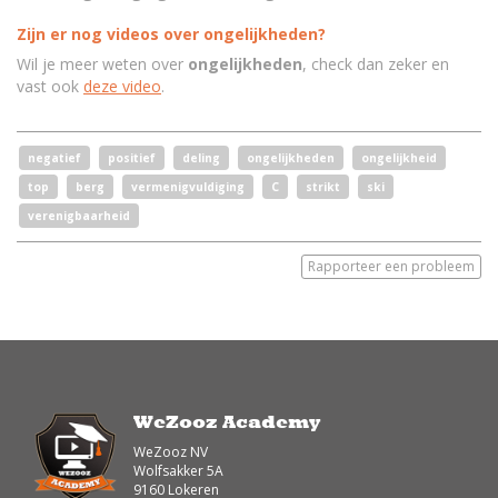
Zijn er nog videos over ongelijkheden?
Wil je meer weten over
ongelijkheden
, check dan zeker en
vast ook
deze video
.
negatief
positief
deling
ongelijkheden
ongelijkheid
top
berg
vermenigvuldiging
C
strikt
ski
verenigbaarheid
Rapporteer een probleem
WeZooz Academy
WeZooz NV
Wolfsakker 5A
9160 Lokeren