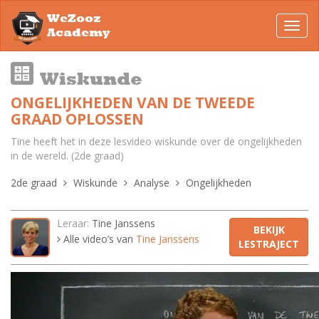
WeZooz
Toggl
Academy
navig
Wiskunde
ONGELIJKHEDEN VAN DE TWEEDE
GRAAD OPLOSSEN
Tine heeft het in deze lesvideo wiskunde over de ongelijkheden
in de wereld. (2de graad)
2de graad
Wiskunde
Analyse
Ongelijkheden
Leraar:
Tine Janssens
BEKIJK
Alle video’s van
Tine Janssens
LESTRAJECT