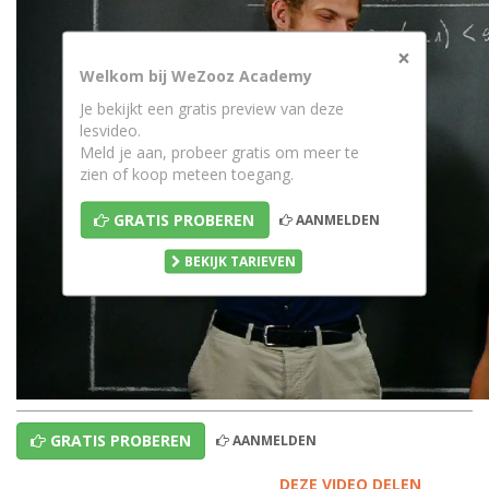
×
Welkom bij WeZooz Academy
Je bekijkt een gratis preview van deze
lesvideo.
Meld je aan, probeer gratis om meer te
zien of koop meteen toegang.
GRATIS PROBEREN
AANMELDEN
BEKIJK TARIEVEN
GRATIS PROBEREN
AANMELDEN
DEZE VIDEO DELEN