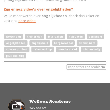
Zijn er nog video's over ongelijkheden?
Wil je meer weten over
ongelijkheden
, check dan zeker en
vast ook
deze video
.
groter dan
kleiner dan
intervallen
nulpunten
gelijkheid
ongelijkheden
ongelijkheid
bergparabool
discriminant
som en product
tekenverloop
tweede graad
min oneindig
plus oneindig
Rapporteer een probleem
WeZooz Academy
WeZooz NV