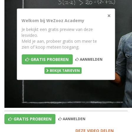
×
Welkom bij WeZooz Academy
Je bekijkt een gratis preview van deze
lesvideo.
Meld je aan, probeer gratis om meer te
zien of koop meteen toegang.
GRATIS PROBEREN
AANMELDEN
BEKIJK TARIEVEN
GRATIS PROBEREN
AANMELDEN
DEZE VIDEO DELEN