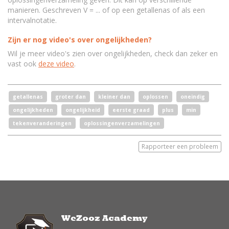
manieren. Geschreven V = ... of op een getallenas of als een
intervalnotatie.
Zijn er nog video's over ongelijkheden?
Wil je meer video's zien over ongelijkheden, check dan zeker en
vast ook
deze video
.
getallenas
groter dan
kleiner dan
oplossen
oneindig
ongelijkheden
ongelijkheid
eerste graad
plus
min
tekenveranderingen
oplossingenverzamelingen
Rapporteer een probleem
WeZooz Academy