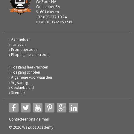
WeZooz NV
Wolfsakker 5A
9160 Lokeren
+32 (0)9 277 10 24
BTW: BE 0892.653.980
Aanmelden
Tarieven
Promotiecodes
Flipping the classroom
Toegang leerkrachten
Toegang scholen
Algemene voorwaarden
Vrijwaring
Cookiebeleid
Sitemap
Contacteer ons via
mail
© 2026 WeZooz Academy