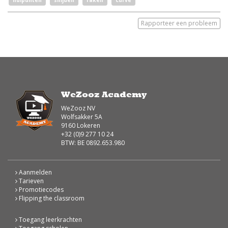
nulpunten
snijden
raken
curve
Rapporteer een probleem
WeZooz Academy
WeZooz NV
Wolfsakker 5A
9160 Lokeren
+32 (0)9 277 10 24
BTW: BE 0892.653.980
Aanmelden
Tarieven
Promotiecodes
Flipping the classroom
Toegang leerkrachten