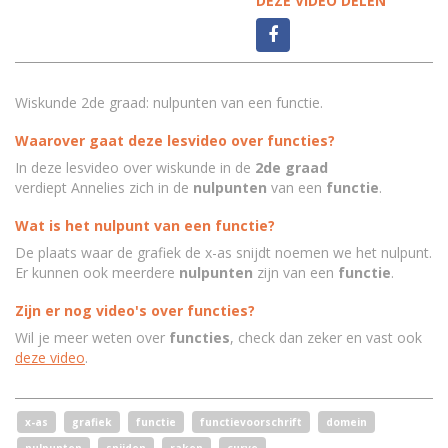
DEZE VIDEO DELEN
Wiskunde 2de graad: nulpunten van een functie.
Waarover gaat deze lesvideo over functies?
In deze lesvideo over wiskunde in de
2de graad
verdiept Annelies zich in de
nulpunten
van een
functie
.
Wat is het nulpunt van een functie?
De plaats waar de grafiek de x-as snijdt noemen we het nulpunt.
Er kunnen ook meerdere
nulpunten
zijn van een
functie
.
Zijn er nog video's over functies?
Wil je meer weten over
functies
, check dan zeker en vast ook
deze video
.
x-as
grafiek
functie
functievoorschrift
domein