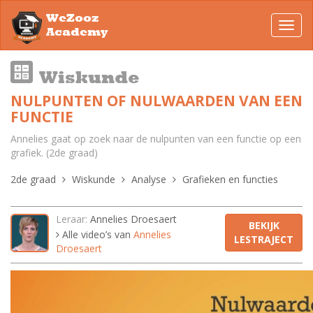
WeZooz
Toggl
Academy
navig
Wiskunde
NULPUNTEN OF NULWAARDEN VAN EEN
FUNCTIE
Annelies gaat op zoek naar de nulpunten van een functie op een
grafiek. (2de graad)
2de graad
Wiskunde
Analyse
Grafieken en functies
Leraar:
Annelies Droesaert
BEKIJK
Alle video’s van
Annelies
LESTRAJECT
Droesaert