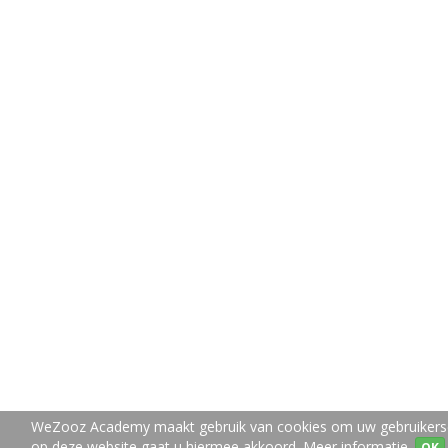
WeZooz Academy maakt gebruik van cookies om uw gebruikerser
op deze website gaat u hiermee akkoord.
Meer informatie.
OK